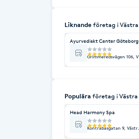
Brynformning
Liknande
företag
i Västr
Brynfärgning
Ayurvediskt Center Göteborg
Brynplockning
Grimmeredsvägen 106, V
Bröllopsuppsättning
C
Celluliter
Populära
företag
i Västra
Coachning
Head Harmony Spa
Color correction
Kontrabasgatan 9, Västr