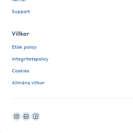
Fotsvamp
Support
Fotvård
Villkor
Fransar
Etisk policy
Fransborttagning
Integritetspolicy
Cookies
Fransfärgning
Allmäna villkor
Fransförlängning
Fransförlängning Megavolym
Fransförlängning Volym