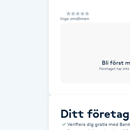
Alternativmedicin
Inga omdömen
Andningsmassage
Ansiktslyft utan kirurgi
Aromamassage
Bli först
Företaget har inte
Ashtanga Yoga
Ayurveda
Ayurvedisk Massage
Ditt företag
Ansiktsbehandling djuprengörande
Verifiera dig gratis med Ban
B