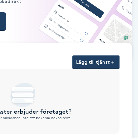
Bokadirekt
Lägg till tjänst
nster erbjuder företaget?
ör nuvarande inte att boka via Bokadirekt