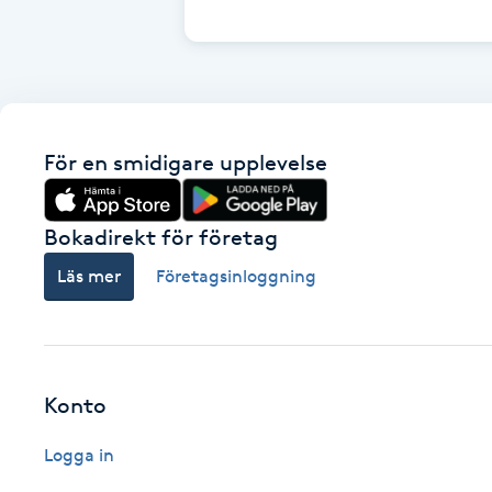
Cryoterapi
D
Damklippning
För en smidigare upplevelse
Dermapen
Diamantslipning
Bokadirekt för företag
E
Läs mer
Företagsinloggning
Enzympeeling
Extensions
Konto
Extensions borttagning
Logga in