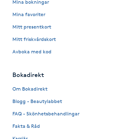
Eyeliner-tatuering
Mina bokningar
F
Mina favoriter
Face framing
Mitt presentkort
Mitt friskvårdskort
Faceliftmassage
Avboka med kod
Fet hårbotten
Bokadirekt
Fettreducering
Om Bokadirekt
Fibromassage
Blogg - Beautylabbet
Fillers
FAQ - Skönhetsbehandlingar
Fakta & Råd
Fotmassage
Karriär