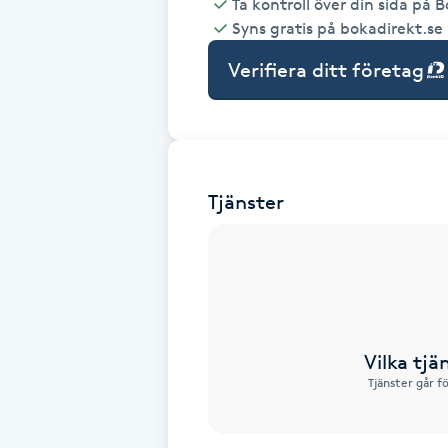
Ta kontroll över din sida på 
Syns gratis på bokadirekt.se
Babylights
Verifiera ditt företag
Balayage
Bambumassage
Tjänster
Barber
Barnklippning
BIAB
Vilka tjä
Blowout
Tjänster går f
Bottenfärg