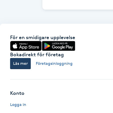
Cryoterapi
D
Damklippning
För en smidigare upplevelse
Dermapen
Diamantslipning
Bokadirekt för företag
E
Läs mer
Företagsinloggning
Enzympeeling
Extensions
Konto
Extensions borttagning
Logga in