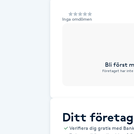
Alternativmedicin
Inga omdömen
Andningsmassage
Ansiktslyft utan kirurgi
Aromamassage
Bli först
Företaget har inte
Ashtanga Yoga
Ayurveda
Ayurvedisk Massage
Ditt företag
Ansiktsbehandling djuprengörande
Verifiera dig gratis med Ban
B