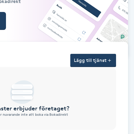
Bokadirekt
Lägg till tjänst
nster erbjuder företaget?
ör nuvarande inte att boka via Bokadirekt