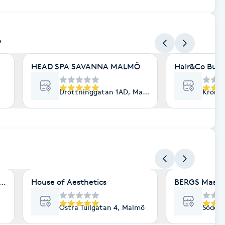
ö
HEAD SPA SAVANNA MALMÖ
Hair&Co Burl
Drottninggatan 1AD, Malmö
Kronet
ö
 & Friskvård
House of Aesthetics
BERGS Massa
Östra Tullgatan 4, Malmö
Söderg