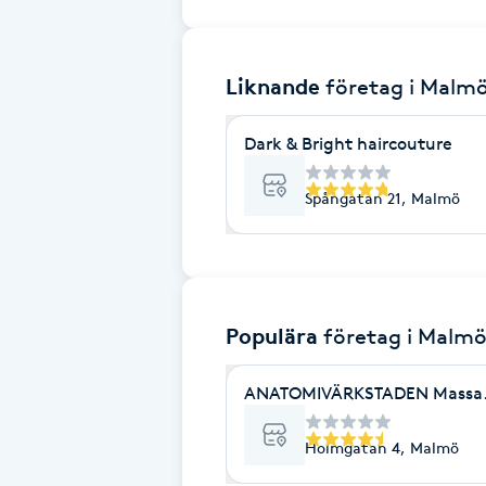
Brynformning
Liknande
företag
i Malm
Brynfärgning
Dark & Bright haircouture
Brynplockning
Spångatan 21, Malmö
Bröllopsuppsättning
C
Celluliter
Populära
företag
i Malm
Coachning
ANATOMIVÄRKSTADEN Massage
Color correction
Holmgatan 4, Malmö