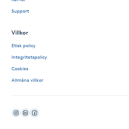
Fotsvamp
Support
Fotvård
Villkor
Fransar
Etisk policy
Fransborttagning
Integritetspolicy
Cookies
Fransfärgning
Allmäna villkor
Fransförlängning
Fransförlängning Megavolym
Fransförlängning Volym