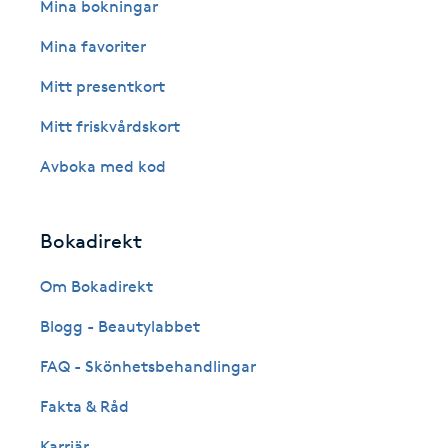
Eyeliner-tatuering
Mina bokningar
F
Mina favoriter
Face framing
Mitt presentkort
Mitt friskvårdskort
Faceliftmassage
Avboka med kod
Fet hårbotten
Bokadirekt
Fettreducering
Om Bokadirekt
Fibromassage
Blogg - Beautylabbet
Fillers
FAQ - Skönhetsbehandlingar
Fakta & Råd
Fotmassage
Karriär