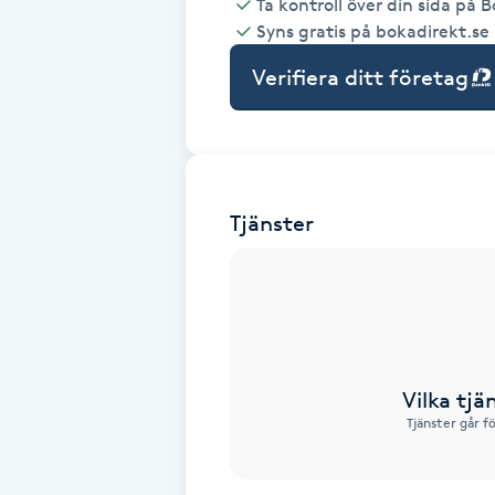
Ta kontroll över din sida på 
Syns gratis på bokadirekt.se
Babylights
Verifiera ditt företag
Balayage
Bambumassage
Tjänster
Barber
Barnklippning
BIAB
Vilka tjä
Blowout
Tjänster går f
Bottenfärg