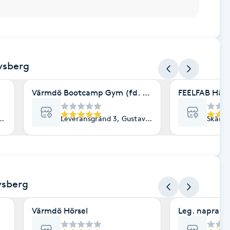
vsberg
Värmdö Bootcamp Gym (fd. WellnessGruppen AB)
FEELFAB Häls
vsberg
Leveransgränd 3, Gustavsberg
Skärgå
vsberg
Värmdö Hörsel
Leg. naprapa