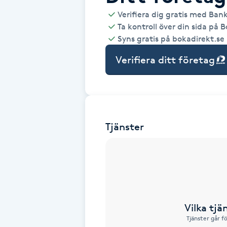
Verifiera dig gratis med Ban
Babylights
Ta kontroll över din sida på 
Syns gratis på bokadirekt.se
Balayage
Verifiera ditt företag
Bambumassage
Barber
Tjänster
Barnklippning
BIAB
Blowout
Vilka tjä
Tjänster går f
Bottenfärg