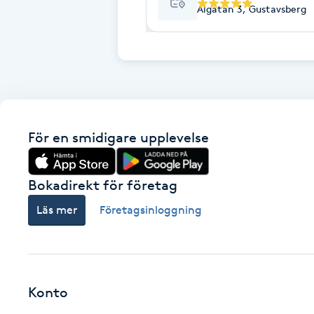
Cryoterapi
Algatan 3, Gustavsberg
D
Damklippning
Dermapen
För en smidigare upplevelse
Diamantslipning
E
Bokadirekt för företag
Enzympeeling
Läs mer
Företagsinloggning
Extensions
Extensions borttagning
Konto