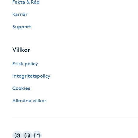
Fakta & Råd
Fotsvamp
Karriär
Fotvård
Support
Fransar
Villkor
Fransborttagning
Etisk policy
Integritetspolicy
Fransfärgning
Cookies
Fransförlängning
Allmäna villkor
Fransförlängning Megavolym
Fransförlängning Volym