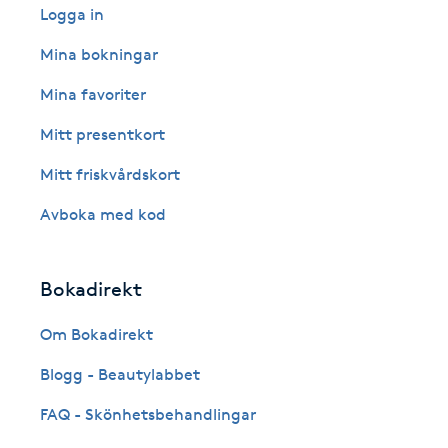
Eyeliner-tatuering
Logga in
F
Mina bokningar
Face framing
Mina favoriter
Mitt presentkort
Faceliftmassage
Mitt friskvårdskort
Fet hårbotten
Avboka med kod
Fettreducering
Bokadirekt
Fibromassage
Om Bokadirekt
Fillers
Blogg - Beautylabbet
FAQ - Skönhetsbehandlingar
Fotmassage