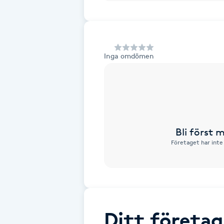
Alternativmedicin
Andningsmassage
Inga omdömen
Ansiktslyft utan kirurgi
Aromamassage
Ashtanga Yoga
Bli först
Företaget har inte
Ayurveda
Ayurvedisk Massage
Ansiktsbehandling djuprengörande
Ditt företag
B