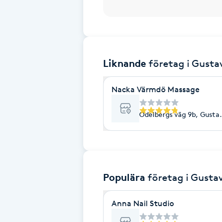
Brynformning
Brynfärgning
Liknande
företag
i Gusta
Brynplockning
Nacka Värmdö Massage
Bröllopsuppsättning
Odelbergs väg 9b, Gusta
C
Celluliter
Coachning
Populära
företag
i Gusta
Color correction
Anna Nail Studio