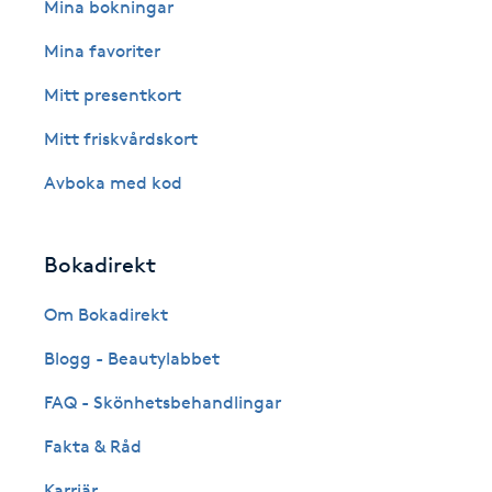
Eyeliner-tatuering
Mina bokningar
F
Mina favoriter
Face framing
Mitt presentkort
Mitt friskvårdskort
Faceliftmassage
Avboka med kod
Fet hårbotten
Bokadirekt
Fettreducering
Om Bokadirekt
Fibromassage
Blogg - Beautylabbet
Fillers
FAQ - Skönhetsbehandlingar
Fakta & Råd
Fotmassage
Karriär