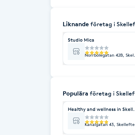
Brynformning
Liknande
företag
i Skelle
Brynfärgning
Studio Mica
Brynplockning
Norrbölegatan 42B, Skel
Bröllopsuppsättning
C
Celluliter
Populära
företag
i Skelle
Coachning
Healthy and wellness in Skell
Color correction
Kanalgatan 43, Skelleft