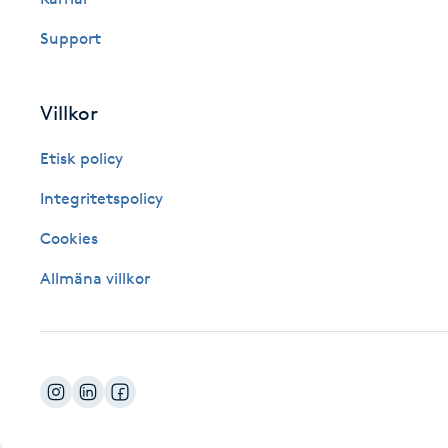
Fotsvamp
Support
Fotvård
Villkor
Fransar
Etisk policy
Fransborttagning
Integritetspolicy
Cookies
Fransfärgning
Allmäna villkor
Fransförlängning
Fransförlängning Megavolym
Fransförlängning Volym