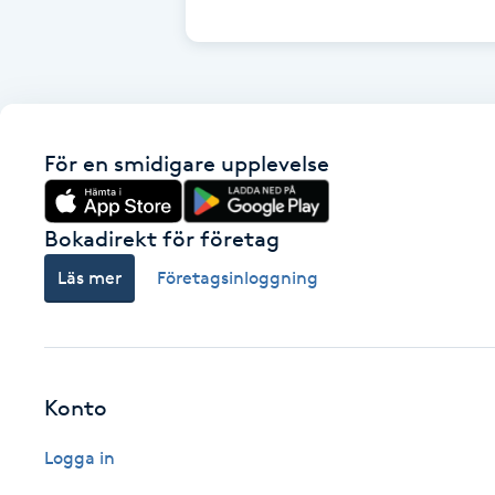
Cryoterapi
D
Damklippning
För en smidigare upplevelse
Dermapen
Diamantslipning
Bokadirekt för företag
E
Läs mer
Företagsinloggning
Enzympeeling
Extensions
Konto
Extensions borttagning
Logga in