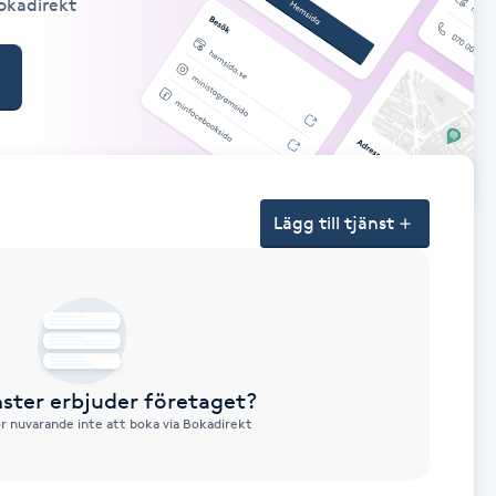
Bokadirekt
Lägg till tjänst
nster erbjuder företaget?
ör nuvarande inte att boka via Bokadirekt