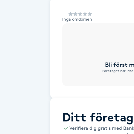
Alternativmedicin
Inga omdömen
Andningsmassage
Ansiktslyft utan kirurgi
Aromamassage
Bli först
Företaget har inte
Ashtanga Yoga
Ayurveda
Ayurvedisk Massage
Ditt företag
Ansiktsbehandling djuprengörande
Verifiera dig gratis med Ban
B