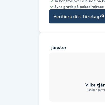
Ta kontroll över din sida på 
Syns gratis på bokadirekt.se
Babylights
Verifiera ditt företag
Balayage
Bambumassage
Tjänster
Barber
Barnklippning
BIAB
Vilka tjä
Blowout
Tjänster går f
Bottenfärg