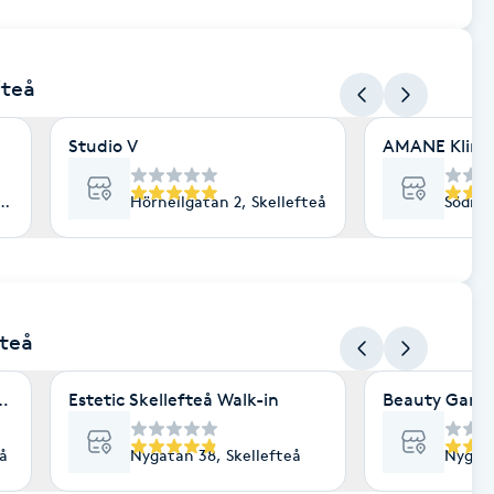
fteå
Studio V
AMANE Klinik 
lefteå
Hörnellgatan 2, Skellefteå
Södra 
fteå
efteå
Estetic Skellefteå Walk-in
Beauty Garde
eå
Nygatan 38, Skellefteå
Nygata