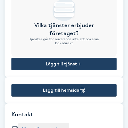
Brynformning
Vilka tjänster erbjuder
Brynfärgning
företaget?
Tjänster går för nuvarande inte att boka via
Brynplockning
Bokadirekt
Bröllopsuppsättning
Lägg till tjänst
C
Celluliter
Lägg till hemsida
Coachning
Color correction
Kontakt