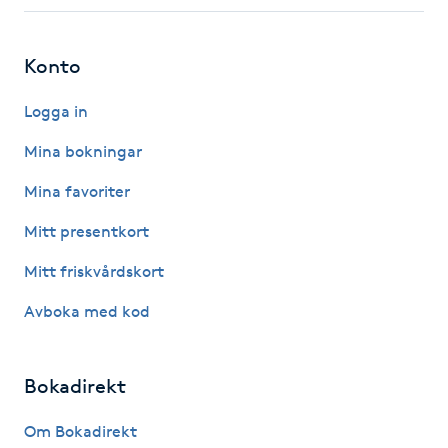
Fotsvamp
Konto
Fotvård
Logga in
Fransar
Mina bokningar
Fransborttagning
Mina favoriter
Mitt presentkort
Fransfärgning
Mitt friskvårdskort
Fransförlängning
Avboka med kod
Fransförlängning Megavolym
Bokadirekt
Fransförlängning Volym
Om Bokadirekt