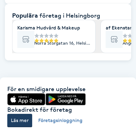
F
Populära
företag
i Helsingborg
Face framing
Karisma Hudvård & Makeup
af Ekenstam 
Faceliftmassage
Norra Storgatan 16, Helsingborg
Ängelh
Fet hårbotten
Fettreducering
För en smidigare upplevelse
Fibromassage
Fillers
Bokadirekt för företag
Läs mer
Företagsinloggning
Fotmassage