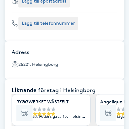
Cryoterapi
Lägg till epostadress
D
Lägg till telefonnummer
Damklippning
Dermapen
Adress
Diamantslipning
25221, Helsingborg
E
Enzympeeling
Liknande
företag
i Helsingborg
Extensions
RYGGWERKET WÄSTFELT
Angelique hu
Extensions borttagning
S:t Peders gata 15, Helsingborg
Tågaga
Eyeliner-tatuering