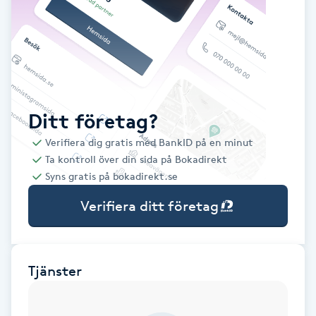
Babylights
Balayage
Bambumassage
Ditt företag?
Verifiera dig gratis med BankID på en minut
Barber
Ta kontroll över din sida på Bokadirekt
Syns gratis på bokadirekt.se
Barnklippning
Verifiera ditt företag
BIAB
Blowout
Tjänster
Bottenfärg