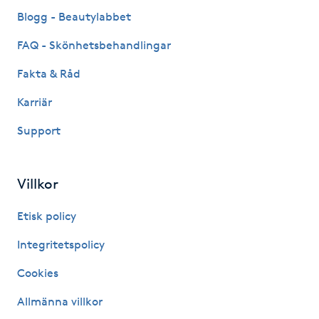
Fransk manikyr
Blogg - Beautylabbet
FAQ - Skönhetsbehandlingar
Fransrengöring
Fakta & Råd
Frekvensterapi
Karriär
Support
Friskvård
Friskvårdsmassage
Villkor
Frisör
Etisk policy
Integritetspolicy
Funktionsanalys
Cookies
Färgning
Allmänna villkor