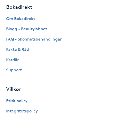
Fotsvamp
Bokadirekt
Om Bokadirekt
Fotvård
Blogg - Beautylabbet
Fransar
FAQ - Skönhetsbehandlingar
Fransborttagning
Fakta & Råd
Karriär
Fransfärgning
Support
Fransförlängning
Villkor
Fransförlängning Megavolym
Etisk policy
Fransförlängning Volym
Integritetspolicy