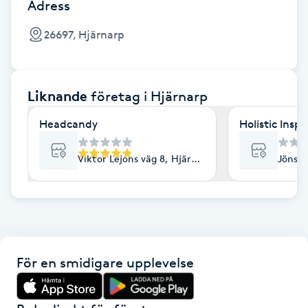
Cryoterapi
Adress
D
26697, Hjärnarp
Damklippning
Liknande
företag
i Hjärnarp
Dermapen
Headcandy
Holistic Inspi
Diamantslipning
E
Viktor Lejons väg 8, Hjärnarp
Jöns K
Enzympeeling
Extensions
För en smidigare upplevelse
Extensions borttagning
Eyeliner-tatuering