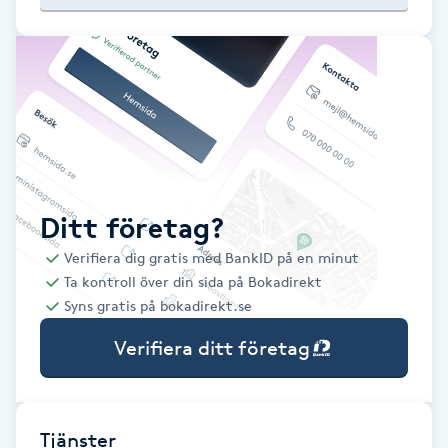
Babylights
Balayage
Bambumassage
Barber
Ditt företag?
Verifiera dig gratis med BankID på en minut
Barnklippning
Ta kontroll över din sida på Bokadirekt
Syns gratis på bokadirekt.se
BIAB
Verifiera ditt företag
Blowout
Bottenfärg
Tjänster