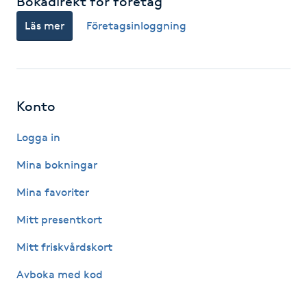
Bokadirekt för företag
F
Läs mer
Företagsinloggning
Face framing
Faceliftmassage
Konto
Fet hårbotten
Logga in
Mina bokningar
Fettreducering
Mina favoriter
Fibromassage
Mitt presentkort
Fillers
Mitt friskvårdskort
Avboka med kod
Fotmassage