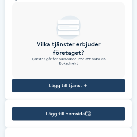
Brynformning
Brynfärgning
Vilka tjänster erbjuder
Brynplockning
företaget?
Tjänster går för nuvarande inte att boka via
Bröllopsuppsättning
Bokadirekt
C
Lägg till tjänst
Celluliter
Coachning
Lägg till hemsida
Color correction