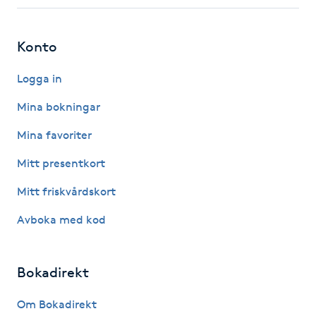
Fotsvamp
Konto
Fotvård
Logga in
Fransar
Mina bokningar
Fransborttagning
Mina favoriter
Mitt presentkort
Fransfärgning
Mitt friskvårdskort
Fransförlängning
Avboka med kod
Fransförlängning Megavolym
Bokadirekt
Fransförlängning Volym
Om Bokadirekt