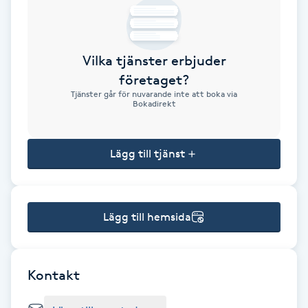
Brynformning
Vilka tjänster erbjuder
Brynfärgning
företaget?
Tjänster går för nuvarande inte att boka via
Brynplockning
Bokadirekt
Bröllopsuppsättning
Lägg till tjänst
C
Celluliter
Lägg till hemsida
Coachning
Color correction
Kontakt