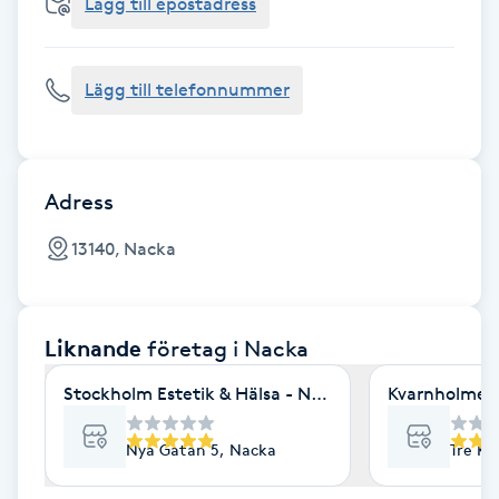
Cryoterapi
Lägg till epostadress
D
Lägg till telefonnummer
Damklippning
Dermapen
Adress
Diamantslipning
13140, Nacka
E
Enzympeeling
Liknande
företag
i Nacka
Extensions
Stockholm Estetik & Hälsa - Nyagatan
Kvarnholmens
Extensions borttagning
Nya Gatan 5, Nacka
Tre Kr
Eyeliner-tatuering