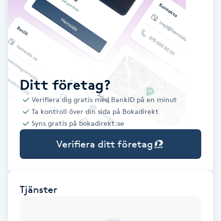
Babylights
Balayage
Bambumassage
Ditt företag?
Verifiera dig gratis med BankID på en minut
Barber
Ta kontroll över din sida på Bokadirekt
Syns gratis på bokadirekt.se
Barnklippning
Verifiera ditt företag
BIAB
Blowout
Tjänster
Bottenfärg