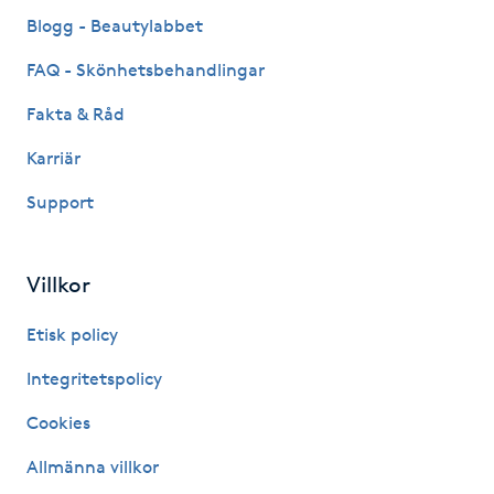
Fransk manikyr
Blogg - Beautylabbet
FAQ - Skönhetsbehandlingar
Fransrengöring
Fakta & Råd
Frekvensterapi
Karriär
Support
Friskvård
Friskvårdsmassage
Villkor
Frisör
Etisk policy
Integritetspolicy
Funktionsanalys
Cookies
Färgning
Allmänna villkor