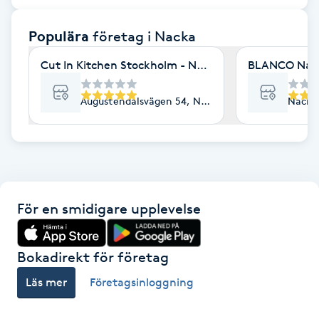
F
Populära
företag
i Nacka
Face framing
Cut In Kitchen Stockholm - Nacka Strand
BLANCO Nail 
Faceliftmassage
Augustendalsvägen 54, Nacka Strand
Nacka
Fet hårbotten
Fettreducering
För en smidigare upplevelse
Fibromassage
Fillers
Bokadirekt för företag
Läs mer
Företagsinloggning
Fotmassage