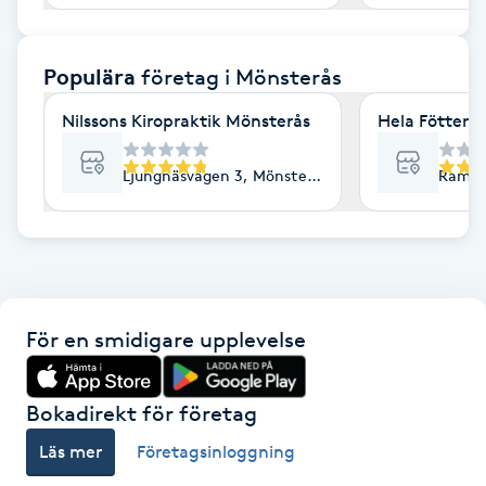
F
Populära
företag
i Mönsterås
Face framing
Nilssons Kiropraktik Mönsterås
Hela Fötter i
Faceliftmassage
Ljungnäsvägen 3, Mönsterås
Ramsö
Fet hårbotten
Fettreducering
Fibromassage
För en smidigare upplevelse
Fillers
Bokadirekt för företag
Fotmassage
Läs mer
Företagsinloggning