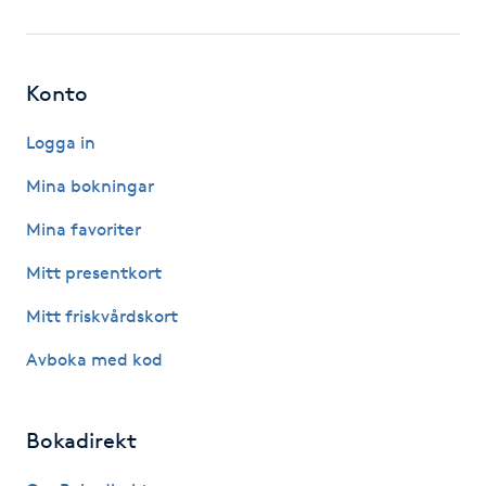
Fotsvamp
Fotvård
Konto
Fransar
Logga in
Mina bokningar
Fransborttagning
Mina favoriter
Fransfärgning
Mitt presentkort
Mitt friskvårdskort
Fransförlängning
Avboka med kod
Fransförlängning Megavolym
Bokadirekt
Fransförlängning Volym