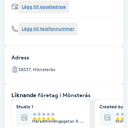
Cryoterapi
Lägg till epostadress
D
Damklippning
Lägg till telefonnummer
Dermapen
Diamantslipning
Adress
E
38337, Mönsterås
Enzympeeling
Liknande
företag
i Mönsterås
Extensions
Studio 1
Created by B
Extensions borttagning
Häradshövdingegatan 9, Mönsterås
Storga
Eyeliner-tatuering