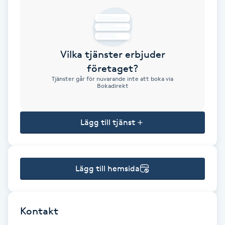
Brynformning
Brynfärgning
Vilka tjänster erbjuder
företaget?
Brynplockning
Tjänster går för nuvarande inte att boka via
Bokadirekt
Bröllopsuppsättning
C
Lägg till tjänst
Celluliter
Lägg till hemsida
Coachning
Color correction
Kontakt