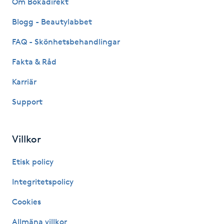
Om Bokadirekt
Fransk manikyr
Blogg - Beautylabbet
Fransrengöring
FAQ - Skönhetsbehandlingar
Fakta & Råd
Frekvensterapi
Karriär
Friskvård
Support
Friskvårdsmassage
Villkor
Frisör
Etisk policy
Funktionsanalys
Integritetspolicy
Cookies
Färgning
Allmäna villkor