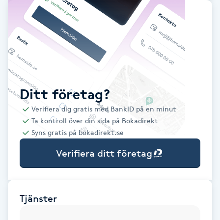
Babylights
Balayage
Bambumassage
Ditt företag?
Barber
Verifiera dig gratis med BankID på en minut
Ta kontroll över din sida på Bokadirekt
Barnklippning
Syns gratis på bokadirekt.se
Verifiera ditt företag
BIAB
Blowout
Tjänster
Bottenfärg