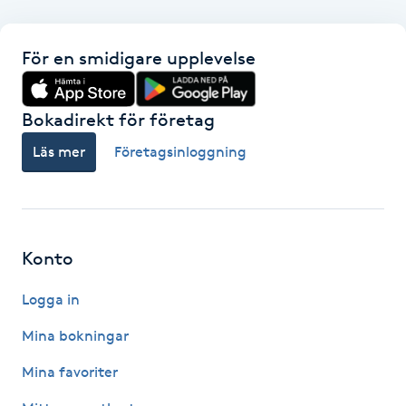
F
För en smidigare upplevelse
Face framing
Bokadirekt för företag
Faceliftmassage
Läs mer
Företagsinloggning
Fet hårbotten
Fettreducering
Konto
Fibromassage
Logga in
Fillers
Mina bokningar
Mina favoriter
Fotmassage