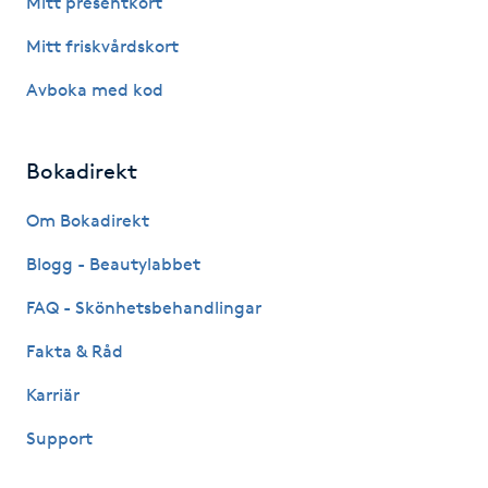
Mitt presentkort
Fotsvamp
Mitt friskvårdskort
Fotvård
Avboka med kod
Fransar
Bokadirekt
Fransborttagning
Om Bokadirekt
Blogg - Beautylabbet
Fransfärgning
FAQ - Skönhetsbehandlingar
Fransförlängning
Fakta & Råd
Fransförlängning Megavolym
Karriär
Support
Fransförlängning Volym