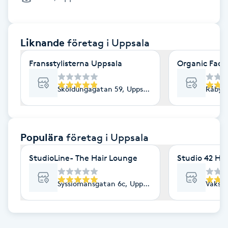
Cryoterapi
D
Liknande
företag
i Uppsala
Damklippning
Fransstylisterna Uppsala
Organic Face
Dermapen
Sköldungagatan 59, Uppsala
Råbyvä
Diamantslipning
E
Populära
företag
i Uppsala
Enzympeeling
StudioLine- The Hair Lounge
Studio 42 Ha
Extensions
Sysslomansgatan 6c, Uppsala
Vaksal
Extensions borttagning
Eyeliner-tatuering