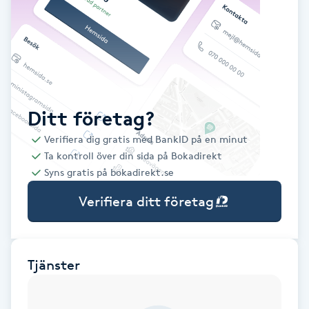
Babylights
Balayage
Bambumassage
Ditt företag?
Verifiera dig gratis med BankID på en minut
Barber
Ta kontroll över din sida på Bokadirekt
Syns gratis på bokadirekt.se
Barnklippning
Verifiera ditt företag
BIAB
Blowout
Tjänster
Bottenfärg