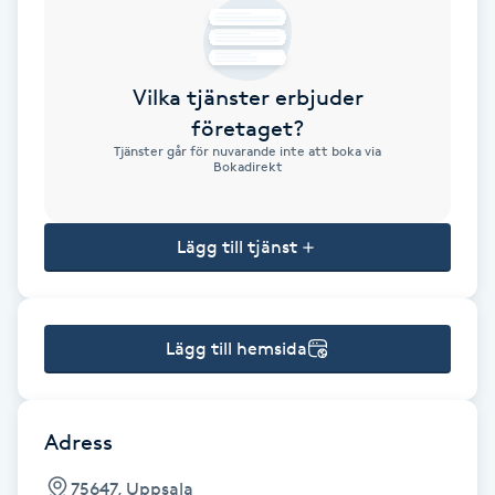
Brynformning
Vilka tjänster erbjuder
Brynfärgning
företaget?
Tjänster går för nuvarande inte att boka via
Brynplockning
Bokadirekt
Bröllopsuppsättning
Lägg till tjänst
C
Celluliter
Lägg till hemsida
Coachning
Color correction
Adress
75647, Uppsala