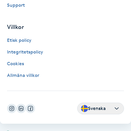
Support
Fransk manikyr
Fransrengöring
Villkor
Frekvensterapi
Etisk policy
Integritetspolicy
Friskvård
Cookies
Friskvårdsmassage
Allmäna villkor
Frisör
Funktionsanalys
Svenska
Färgning