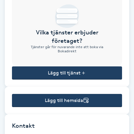
Brynformning
Brynfärgning
Vilka tjänster erbjuder
företaget?
Brynplockning
Tjänster går för nuvarande inte att boka via
Bokadirekt
Bröllopsuppsättning
C
Lägg till tjänst
Celluliter
Lägg till hemsida
Coachning
Color correction
Kontakt