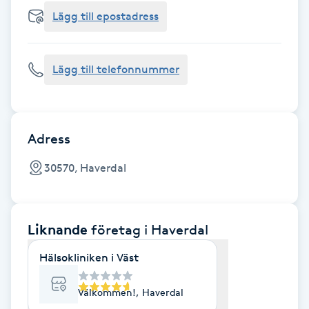
Cryoterapi
Lägg till epostadress
D
Damklippning
Lägg till telefonnummer
Dermapen
Diamantslipning
Adress
E
30570, Haverdal
Enzympeeling
Liknande
företag
i Haverdal
Extensions
Hälsokliniken i Väst
Extensions borttagning
Välkommen!, Haverdal
Eyeliner-tatuering