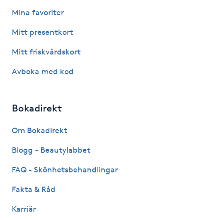
Fotsvamp
Mina favoriter
Mitt presentkort
Fotvård
Mitt friskvårdskort
Fransar
Avboka med kod
Fransborttagning
Bokadirekt
Fransfärgning
Om Bokadirekt
Fransförlängning
Blogg - Beautylabbet
FAQ - Skönhetsbehandlingar
Fransförlängning Megavolym
Fakta & Råd
Fransförlängning Volym
Karriär