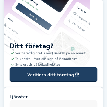
Babylights
Balayage
Bambumassage
Ditt företag?
Barber
Verifiera dig gratis med BankID på en minut
Ta kontroll över din sida på Bokadirekt
Barnklippning
Syns gratis på bokadirekt.se
Verifiera ditt företag
BIAB
Blowout
Tjänster
Bottenfärg