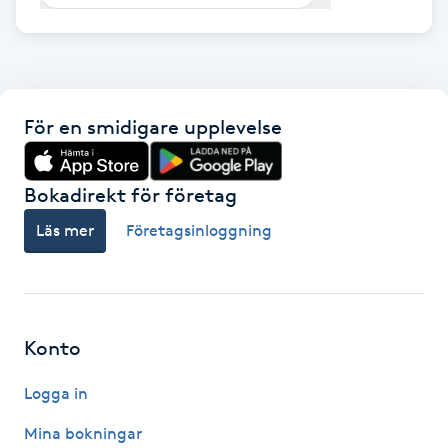
F
Face framing
För en smidigare upplevelse
Faceliftmassage
Fet hårbotten
Bokadirekt för företag
Läs mer
Företagsinloggning
Fettreducering
Fibromassage
Konto
Fillers
Logga in
Fotmassage
Mina bokningar