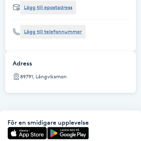
Cryoterapi
Lägg till epostadress
D
Damklippning
Lägg till telefonnummer
Dermapen
Diamantslipning
Adress
E
89791, Långviksmon
Enzympeeling
Extensions
För en smidigare upplevelse
Extensions borttagning
Eyeliner-tatuering