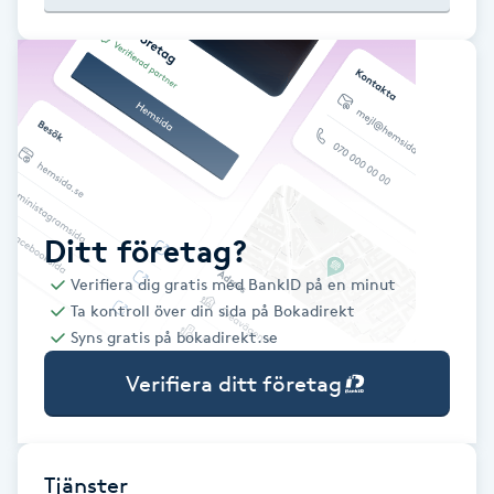
Babylights
Balayage
Bambumassage
Barber
Ditt företag?
Verifiera dig gratis med BankID på en minut
Barnklippning
Ta kontroll över din sida på Bokadirekt
Syns gratis på bokadirekt.se
BIAB
Verifiera ditt företag
Blowout
Bottenfärg
Tjänster