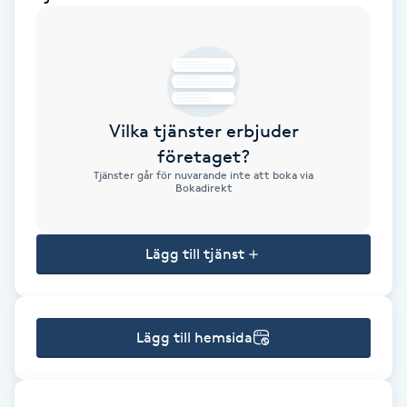
Brynformning
Brynfärgning
Vilka tjänster erbjuder
Brynplockning
företaget?
Tjänster går för nuvarande inte att boka via
Bröllopsuppsättning
Bokadirekt
C
Lägg till tjänst
Celluliter
Coachning
Lägg till hemsida
Color correction