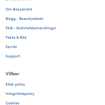
Fransk manikyr
Om Bokadirekt
Fransrengöring
Blogg - Beautylabbet
FAQ - Skönhetsbehandlingar
Frekvensterapi
Fakta & Råd
Friskvård
Karriär
Support
Friskvårdsmassage
Frisör
Villkor
Funktionsanalys
Etisk policy
Integritetspolicy
Färgning
Cookies