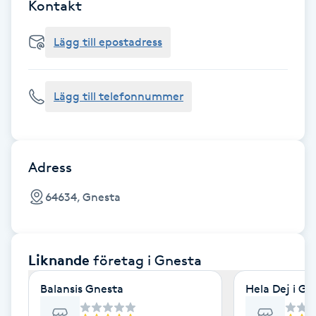
Cryoterapi
Kontakt
D
Lägg till epostadress
Damklippning
Lägg till telefonnummer
Dermapen
Diamantslipning
E
Adress
Enzympeeling
64634, Gnesta
Extensions
Liknande
företag
i Gnesta
Extensions borttagning
Balansis Gnesta
Hela Dej i Gn
Eyeliner-tatuering