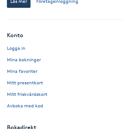
Läs mer
Företagsinloggning
Fotsvamp
Fotvård
Konto
Fransar
Logga in
Fransborttagning
Mina bokningar
Fransfärgning
Mina favoriter
Mitt presentkort
Fransförlängning
Mitt friskvårdskort
Fransförlängning Megavolym
Avboka med kod
Fransförlängning Volym
Bokadirekt