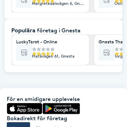
Margretedalsvägen 6, Gnesta
Östra 
F
Face framing
Populära
företag
i Gnesta
Faceliftmassage
LuckyTarot - Online
Gnesta Thai 
Fet hårbotten
Platåvägen 61, Gnesta
Torgga
Fettreducering
Fibromassage
För en smidigare upplevelse
Fillers
Fotmassage
Bokadirekt för företag