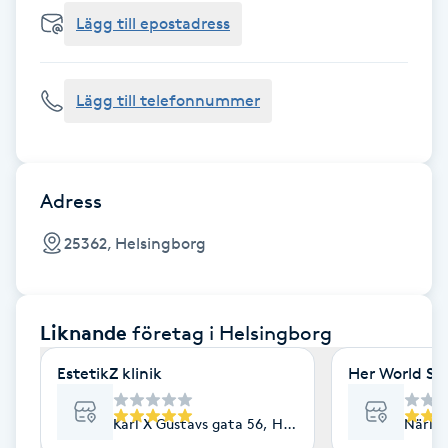
Cryoterapi
Lägg till epostadress
D
Damklippning
Lägg till telefonnummer
Dermapen
Diamantslipning
Adress
E
25362, Helsingborg
Enzympeeling
Liknande
företag
i Helsingborg
Extensions
EstetikZ klinik
Her World St
Extensions borttagning
Karl X Gustavs gata 56, Helsingborg
Närlun
Eyeliner-tatuering