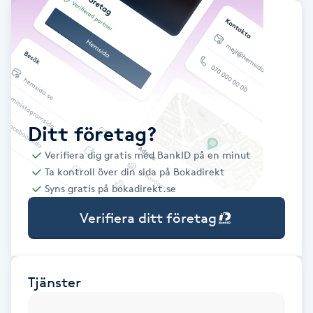
Babylights
Balayage
Bambumassage
Ditt företag?
Barber
Verifiera dig gratis med BankID på en minut
Ta kontroll över din sida på Bokadirekt
Barnklippning
Syns gratis på bokadirekt.se
Verifiera ditt företag
BIAB
Blowout
Tjänster
Bottenfärg