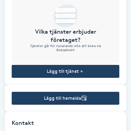
Brynformning
Brynfärgning
Vilka tjänster erbjuder
företaget?
Brynplockning
Tjänster går för nuvarande inte att boka via
Bokadirekt
Bröllopsuppsättning
C
Lägg till tjänst
Celluliter
Lägg till hemsida
Coachning
Color correction
Kontakt