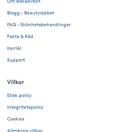
Om Bokadirekt
Fransk manikyr
Blogg - Beautylabbet
Fransrengöring
FAQ - Skönhetsbehandlingar
Fakta & Råd
Frekvensterapi
Karriär
Friskvård
Support
Friskvårdsmassage
Villkor
Frisör
Etisk policy
Funktionsanalys
Integritetspolicy
Cookies
Färgning
Allmänna villkor