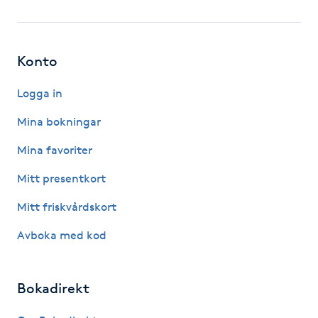
Fotsvamp
Fotvård
Konto
Fransar
Logga in
Mina bokningar
Fransborttagning
Mina favoriter
Fransfärgning
Mitt presentkort
Mitt friskvårdskort
Fransförlängning
Avboka med kod
Fransförlängning Megavolym
Bokadirekt
Fransförlängning Volym