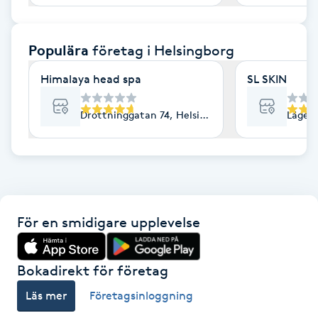
F
Populära
företag
i Helsingborg
Face framing
Himalaya head spa
SL SKIN
Faceliftmassage
Drottninggatan 74, Helsingborg
Lägerv
Fet hårbotten
Fettreducering
Fibromassage
För en smidigare upplevelse
Fillers
Bokadirekt för företag
Fotmassage
Läs mer
Företagsinloggning