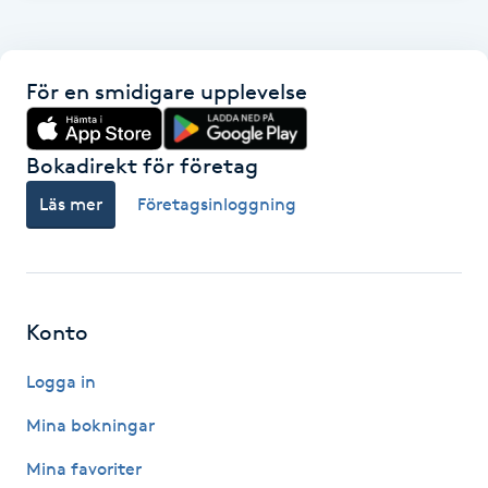
F
Face framing
För en smidigare upplevelse
Faceliftmassage
Bokadirekt för företag
Fet hårbotten
Läs mer
Företagsinloggning
Fettreducering
Fibromassage
Konto
Logga in
Fillers
Mina bokningar
Fotmassage
Mina favoriter