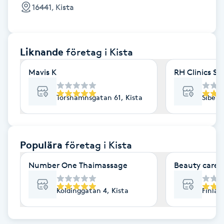
Cryoterapi
16441, Kista
D
Damklippning
Liknande
företag
i Kista
Dermapen
Mavis K
RH Clinics 
Diamantslipning
Torshamnsgatan 61, Kista
Sibeli
E
Enzympeeling
Populära
företag
i Kista
Number One Thaimassage
Beauty care
Extensions
Koldinggatan 4, Kista
Finlan
Extensions borttagning
Eyeliner-tatuering