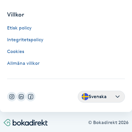
Fransk manikyr
Villkor
Fransrengöring
Etisk policy
Frekvensterapi
Integritetspolicy
Cookies
Friskvård
Allmäna villkor
Friskvårdsmassage
Frisör
Svenska
Funktionsanalys
Färgning
© Bokadirekt
2026