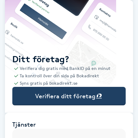
Babylights
Balayage
Bambumassage
Ditt företag?
Barber
Verifiera dig gratis med BankID på en minut
Ta kontroll över din sida på Bokadirekt
Barnklippning
Syns gratis på bokadirekt.se
Verifiera ditt företag
BIAB
Blowout
Tjänster
Bottenfärg