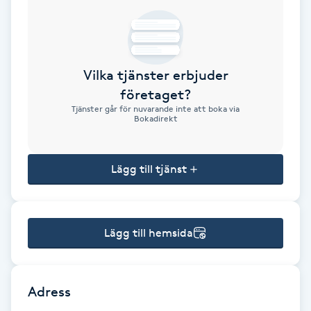
Brynformning
Brynfärgning
Vilka tjänster erbjuder
företaget?
Brynplockning
Tjänster går för nuvarande inte att boka via
Bokadirekt
Bröllopsuppsättning
C
Lägg till tjänst
Celluliter
Lägg till hemsida
Coachning
Color correction
Adress