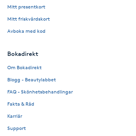
Fotsvamp
Mitt presentkort
Mitt friskvårdskort
Fotvård
Avboka med kod
Fransar
Bokadirekt
Fransborttagning
Om Bokadirekt
Fransfärgning
Blogg - Beautylabbet
Fransförlängning
FAQ - Skönhetsbehandlingar
Fakta & Råd
Fransförlängning Megavolym
Karriär
Fransförlängning Volym
Support