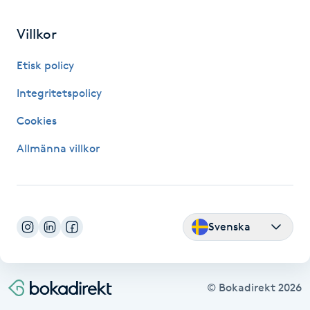
Fransk manikyr
Villkor
Fransrengöring
Etisk policy
Frekvensterapi
Integritetspolicy
Cookies
Friskvård
Allmänna villkor
Friskvårdsmassage
Frisör
Svenska
Funktionsanalys
Färgning
© Bokadirekt
2026