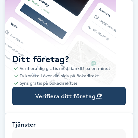
Babylights
Balayage
Bambumassage
Ditt företag?
Barber
Verifiera dig gratis med BankID på en minut
Ta kontroll över din sida på Bokadirekt
Barnklippning
Syns gratis på bokadirekt.se
Verifiera ditt företag
BIAB
Blowout
Tjänster
Bottenfärg