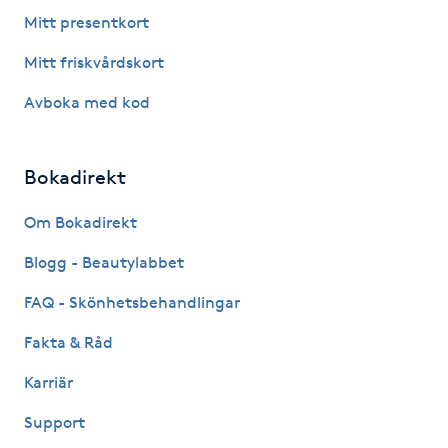
Fotsvamp
Mitt presentkort
Mitt friskvårdskort
Fotvård
Avboka med kod
Fransar
Bokadirekt
Fransborttagning
Om Bokadirekt
Fransfärgning
Blogg - Beautylabbet
Fransförlängning
FAQ - Skönhetsbehandlingar
Fakta & Råd
Fransförlängning Megavolym
Karriär
Fransförlängning Volym
Support