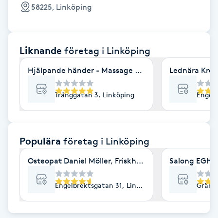
Cryoterapi
58225, Linköping
D
Damklippning
Liknande
företag
i Linköping
Dermapen
Hjälpande händer - Massage & friskvård
Lednära Krop
Diamantslipning
Tränggatan 3, Linköping
Engelb
E
Enzympeeling
Populära
företag
i Linköping
Osteopat Daniel Möller, Friskhuset
Salong EGhO
Extensions
Engelbrektsgatan 31, Linköping
Gränsl
Extensions borttagning
Eyeliner-tatuering