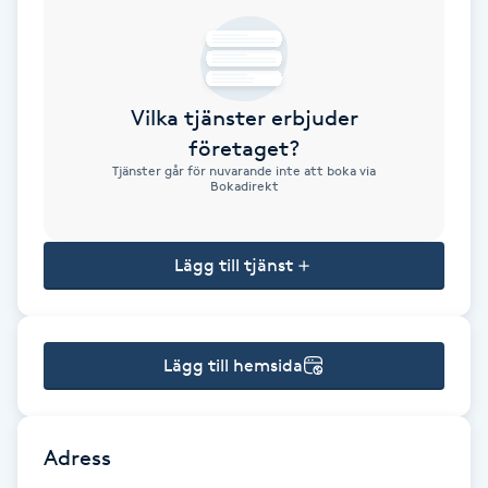
Brynformning
Brynfärgning
Vilka tjänster erbjuder
företaget?
Brynplockning
Tjänster går för nuvarande inte att boka via
Bokadirekt
Bröllopsuppsättning
C
Lägg till tjänst
Celluliter
Lägg till hemsida
Coachning
Color correction
Adress