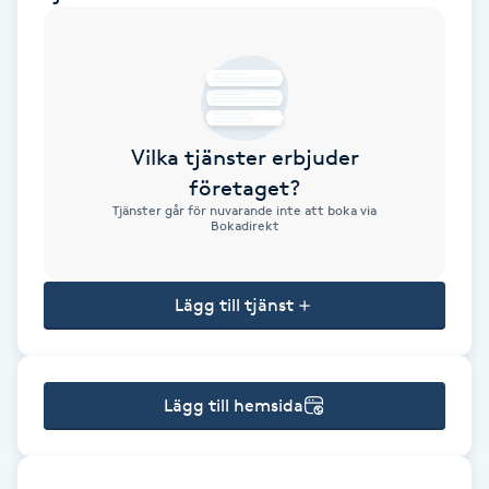
Brynformning
Brynfärgning
Vilka tjänster erbjuder
Brynplockning
företaget?
Tjänster går för nuvarande inte att boka via
Bröllopsuppsättning
Bokadirekt
C
Lägg till tjänst
Celluliter
Coachning
Lägg till hemsida
Color correction