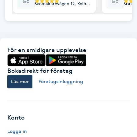
Skomakarevägen 12, Kolbäck
Statio
F
Face framing
Faceliftmassage
För en smidigare upplevelse
Fet hårbotten
Bokadirekt för företag
Fettreducering
Läs mer
Företagsinloggning
Fibromassage
Fillers
Konto
Fotmassage
Logga in