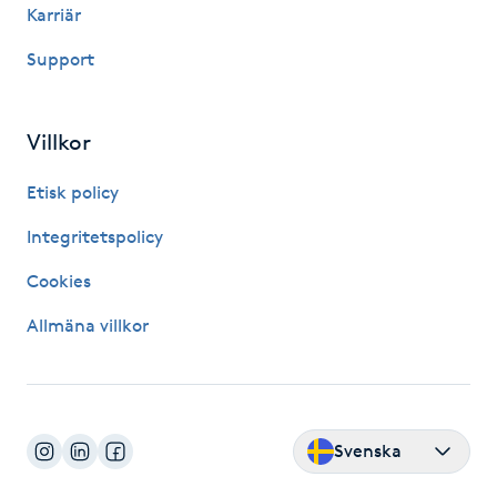
Karriär
Fransk manikyr
Support
Fransrengöring
Villkor
Frekvensterapi
Etisk policy
Friskvård
Integritetspolicy
Friskvårdsmassage
Cookies
Allmäna villkor
Frisör
Funktionsanalys
Svenska
Färgning