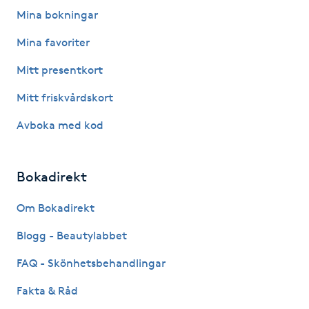
Fotsvamp
Mina bokningar
Mina favoriter
Fotvård
Mitt presentkort
Fransar
Mitt friskvårdskort
Avboka med kod
Fransborttagning
Fransfärgning
Bokadirekt
Fransförlängning
Om Bokadirekt
Blogg - Beautylabbet
Fransförlängning Megavolym
FAQ - Skönhetsbehandlingar
Fransförlängning Volym
Fakta & Råd