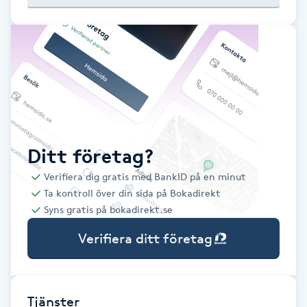
Babylights
Balayage
Bambumassage
Barber
Ditt företag?
Verifiera dig gratis med BankID på en minut
Barnklippning
Ta kontroll över din sida på Bokadirekt
Syns gratis på bokadirekt.se
BIAB
Verifiera ditt företag
Blowout
Bottenfärg
Tjänster