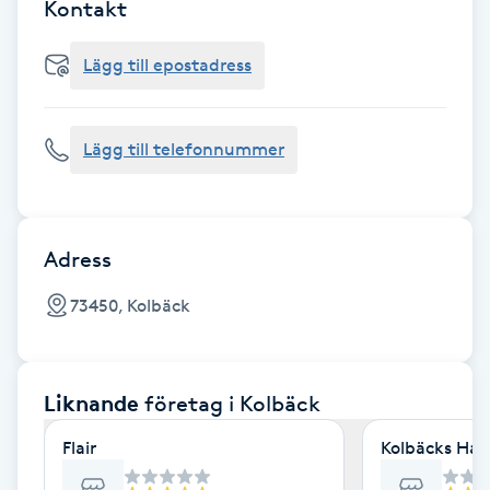
Cryoterapi
Kontakt
D
Lägg till epostadress
Damklippning
Lägg till telefonnummer
Dermapen
Diamantslipning
E
Adress
Enzympeeling
73450, Kolbäck
Extensions
Liknande
företag
i Kolbäck
Extensions borttagning
Flair
Kolbäcks Hå
Eyeliner-tatuering