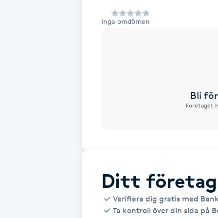
Alternativmedicin
Inga omdömen
Andningsmassage
Ansiktslyft utan kirurgi
Aromamassage
Bli f
Företaget h
Ashtanga Yoga
Ayurveda
Ayurvedisk Massage
Ditt företag
Verifiera dig gratis med Ban
Ansiktsbehandling djuprengörande
Ta kontroll över din sida på 
B