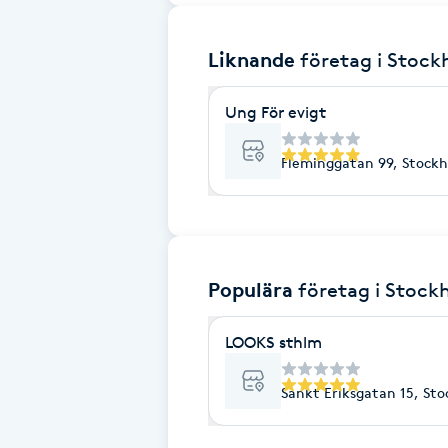
Brynformning
Liknande
företag
i Stoc
Brynfärgning
Ung För evigt
Brynplockning
Fleminggatan 99, Stock
Bröllopsuppsättning
C
Populära
företag
i Stock
Celluliter
LOOKS sthlm
Coachning
Sankt Eriksgatan 15, St
Color correction