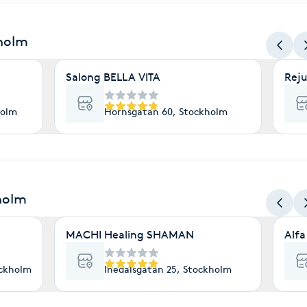
kholm
Salong BELLA VITA
Reju
holm
Hornsgatan 60, Stockholm
holm
MACHI Healing SHAMAN
Alfa
ockholm
Inedalsgatan 25, Stockholm