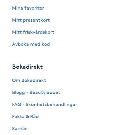
Eyeliner-tatuering
Mina favoriter
F
Mitt presentkort
Face framing
Mitt friskvårdskort
Faceliftmassage
Avboka med kod
Fet hårbotten
Bokadirekt
Fettreducering
Om Bokadirekt
Blogg - Beautylabbet
Fibromassage
FAQ - Skönhetsbehandlingar
Fillers
Fakta & Råd
Fotmassage
Karriär