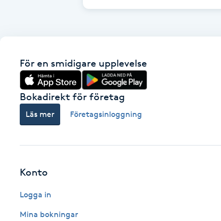
Cryoterapi
D
Damklippning
För en smidigare upplevelse
Dermapen
Bokadirekt för företag
Diamantslipning
Läs mer
Företagsinloggning
E
Enzympeeling
Extensions
Konto
Logga in
Extensions borttagning
Mina bokningar