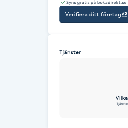
Syns gratis på bokadirekt.se
Babylights
Verifiera ditt företag
Balayage
Bambumassage
Tjänster
Barber
Barnklippning
BIAB
Vilk
Tjänste
Blowout
Bottenfärg