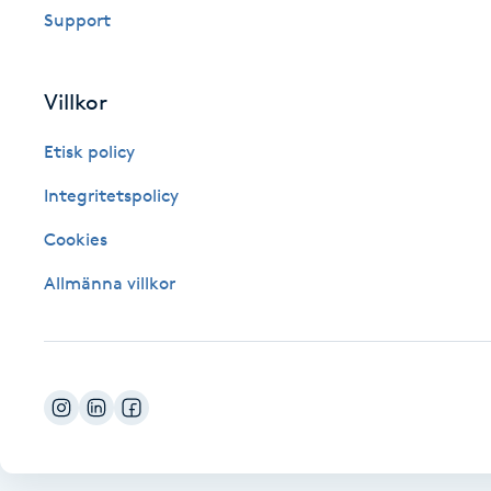
Support
Fotsvamp
Fotvård
Villkor
Etisk policy
Fransar
Integritetspolicy
Fransborttagning
Cookies
Fransfärgning
Allmänna villkor
Fransförlängning
Fransförlängning Megavolym
Fransförlängning Volym