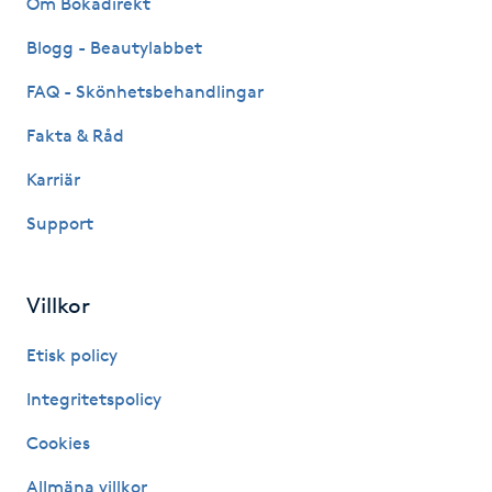
Om Bokadirekt
Fransk manikyr
Blogg - Beautylabbet
Fransrengöring
FAQ - Skönhetsbehandlingar
Fakta & Råd
Frekvensterapi
Karriär
Friskvård
Support
Friskvårdsmassage
Villkor
Frisör
Etisk policy
Funktionsanalys
Integritetspolicy
Cookies
Färgning
Allmäna villkor