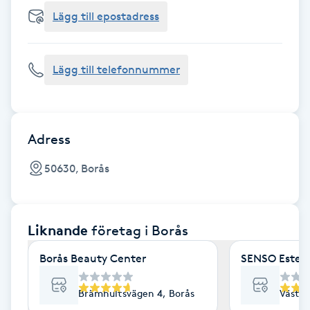
Cryoterapi
Lägg till epostadress
D
Damklippning
Lägg till telefonnummer
Dermapen
Diamantslipning
Adress
E
50630, Borås
Enzympeeling
Liknande
företag
i Borås
Extensions
Borås Beauty Center
SENSO Esteti
Extensions borttagning
Brämhultsvägen 4, Borås
Väster
Eyeliner-tatuering