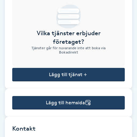
Brynformning
Brynfärgning
Vilka tjänster erbjuder
företaget?
Brynplockning
Tjänster går för nuvarande inte att boka via
Bokadirekt
Bröllopsuppsättning
C
Lägg till tjänst
Celluliter
Lägg till hemsida
Coachning
Color correction
Kontakt