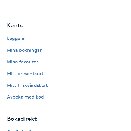
Fotsvamp
Fotvård
Konto
Fransar
Logga in
Mina bokningar
Fransborttagning
Mina favoriter
Fransfärgning
Mitt presentkort
Mitt friskvårdskort
Fransförlängning
Avboka med kod
Fransförlängning Megavolym
Bokadirekt
Fransförlängning Volym