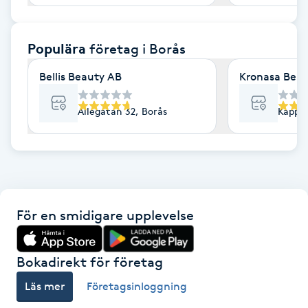
F
Populära
företag
i Borås
Face framing
Bellis Beauty AB
Kronasa Beau
Faceliftmassage
Allégatan 32, Borås
Kappla
Fet hårbotten
Fettreducering
Fibromassage
För en smidigare upplevelse
Fillers
Bokadirekt för företag
Fotmassage
Läs mer
Företagsinloggning