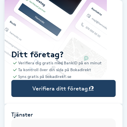
Babylights
Balayage
Bambumassage
Ditt företag?
Barber
Verifiera dig gratis med BankID på en minut
Ta kontroll över din sida på Bokadirekt
Barnklippning
Syns gratis på bokadirekt.se
Verifiera ditt företag
BIAB
Blowout
Tjänster
Bottenfärg