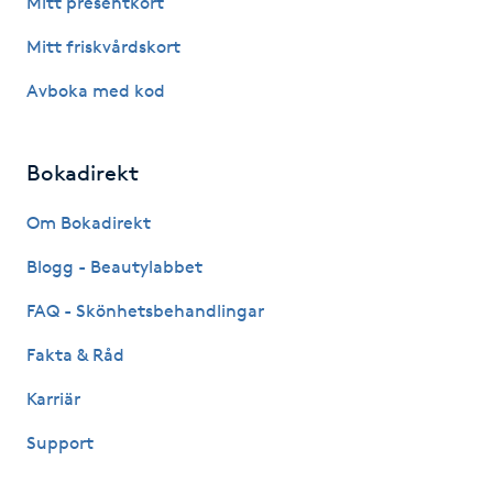
Mitt presentkort
Fotsvamp
Mitt friskvårdskort
Fotvård
Avboka med kod
Fransar
Bokadirekt
Fransborttagning
Om Bokadirekt
Blogg - Beautylabbet
Fransfärgning
FAQ - Skönhetsbehandlingar
Fransförlängning
Fakta & Råd
Fransförlängning Megavolym
Karriär
Support
Fransförlängning Volym