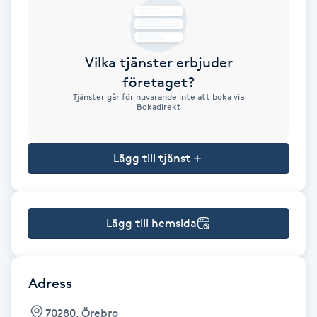
Brynformning
Vilka tjänster erbjuder
Brynfärgning
företaget?
Tjänster går för nuvarande inte att boka via
Brynplockning
Bokadirekt
Bröllopsuppsättning
Lägg till tjänst
C
Celluliter
Lägg till hemsida
Coachning
Color correction
Adress
70280, Örebro