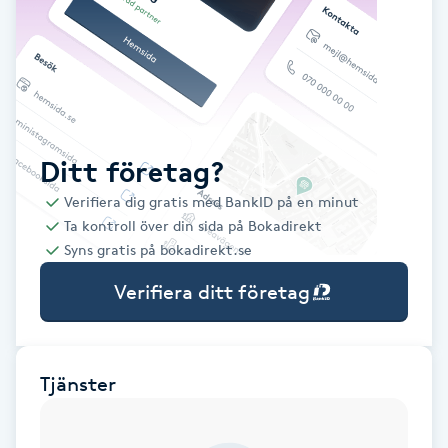
Babylights
Balayage
Bambumassage
Ditt företag?
Verifiera dig gratis med BankID på en minut
Barber
Ta kontroll över din sida på Bokadirekt
Syns gratis på bokadirekt.se
Barnklippning
Verifiera ditt företag
BIAB
Blowout
Tjänster
Bottenfärg