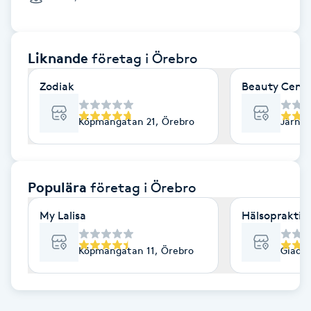
Cryoterapi
D
Liknande
företag
i Örebro
Damklippning
Zodiak
Beauty Cente
Dermapen
Köpmangatan 21, Örebro
Järnvä
Diamantslipning
E
Populära
företag
i Örebro
Enzympeeling
My Lalisa
Hälsopraktik
Extensions
Köpmangatan 11, Örebro
Gladar
Extensions borttagning
Eyeliner-tatuering