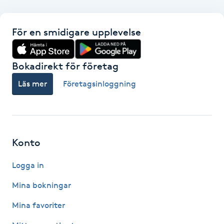
F
För en smidigare upplevelse
Face framing
Bokadirekt för företag
Faceliftmassage
Läs mer
Företagsinloggning
Fet hårbotten
Fettreducering
Konto
Fibromassage
Logga in
Fillers
Mina bokningar
Mina favoriter
Fotmassage