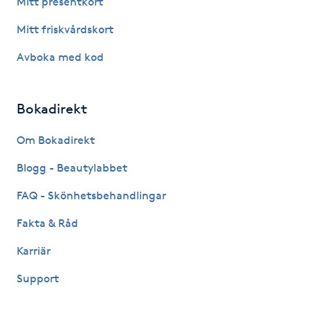
Mitt presentkort
Fotsvamp
Mitt friskvårdskort
Fotvård
Avboka med kod
Fransar
Bokadirekt
Fransborttagning
Om Bokadirekt
Blogg - Beautylabbet
Fransfärgning
FAQ - Skönhetsbehandlingar
Fransförlängning
Fakta & Råd
Fransförlängning Megavolym
Karriär
Support
Fransförlängning Volym