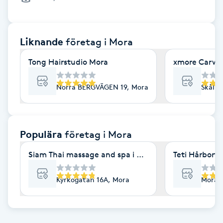
Cryoterapi
D
Liknande
företag
i Mora
Damklippning
Tong Hairstudio Mora
xmore Carwash
Dermapen
Norra BERGVÄGEN 19, Mora
Skålmy
Diamantslipning
E
Populära
företag
i Mora
Enzympeeling
Siam Thai massage and spa i Mora centrum
Teti Hårbort
Extensions
Kyrkogatan 16A, Mora
Morag
Extensions borttagning
Eyeliner-tatuering