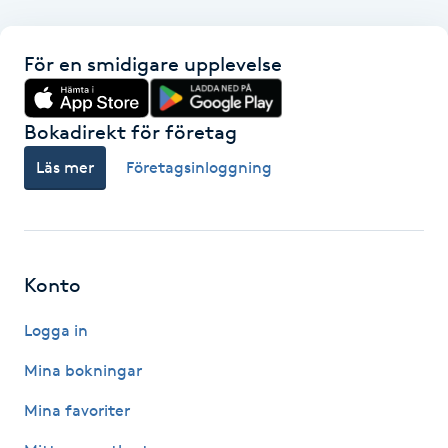
F
För en smidigare upplevelse
Face framing
Bokadirekt för företag
Faceliftmassage
Läs mer
Företagsinloggning
Fet hårbotten
Fettreducering
Konto
Fibromassage
Logga in
Fillers
Mina bokningar
Mina favoriter
Fotmassage