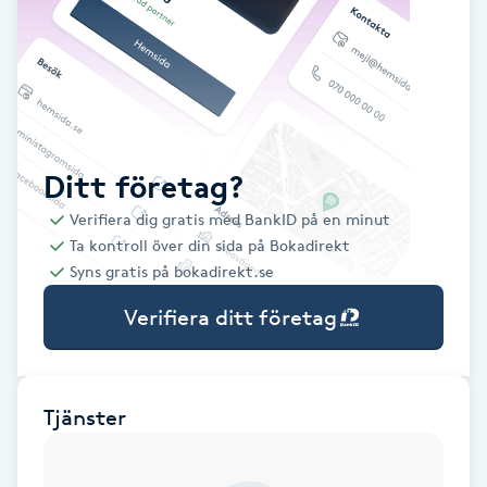
Babylights
Balayage
Bambumassage
Ditt företag?
Verifiera dig gratis med BankID på en minut
Barber
Ta kontroll över din sida på Bokadirekt
Syns gratis på bokadirekt.se
Barnklippning
Verifiera ditt företag
BIAB
Blowout
Tjänster
Bottenfärg