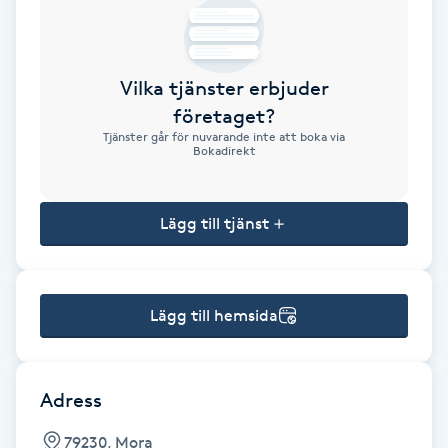
Brynformning
Vilka tjänster erbjuder
Brynfärgning
företaget?
Tjänster går för nuvarande inte att boka via
Brynplockning
Bokadirekt
Bröllopsuppsättning
Lägg till tjänst
C
Celluliter
Lägg till hemsida
Coachning
Color correction
Adress
79230, Mora