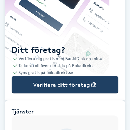
Babylights
Balayage
Bambumassage
Ditt företag?
Verifiera dig gratis med BankID på en minut
Barber
Ta kontroll över din sida på Bokadirekt
Syns gratis på bokadirekt.se
Barnklippning
Verifiera ditt företag
BIAB
Blowout
Tjänster
Bottenfärg