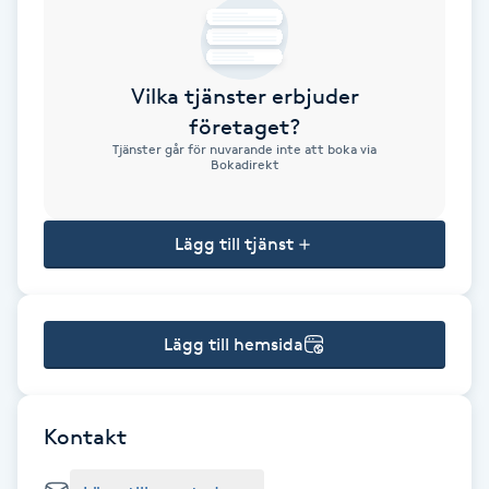
Brynformning
Vilka tjänster erbjuder
Brynfärgning
företaget?
Tjänster går för nuvarande inte att boka via
Brynplockning
Bokadirekt
Bröllopsuppsättning
Lägg till tjänst
C
Celluliter
Lägg till hemsida
Coachning
Color correction
Kontakt