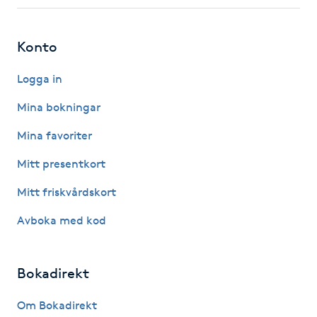
Fotsvamp
Konto
Fotvård
Logga in
Fransar
Mina bokningar
Fransborttagning
Mina favoriter
Mitt presentkort
Fransfärgning
Mitt friskvårdskort
Fransförlängning
Avboka med kod
Fransförlängning Megavolym
Bokadirekt
Fransförlängning Volym
Om Bokadirekt