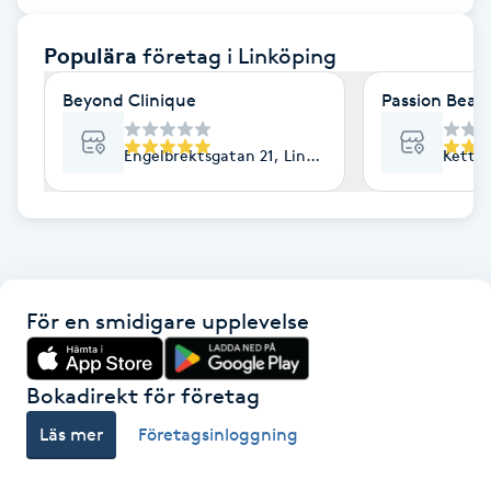
F
Populära
företag
i Linköping
Face framing
Beyond Clinique
Passion Beaut
Faceliftmassage
Engelbrektsgatan 21, Linköping
Kettil
Fet hårbotten
Fettreducering
För en smidigare upplevelse
Fibromassage
Fillers
Bokadirekt för företag
Läs mer
Företagsinloggning
Fotmassage