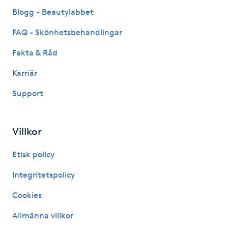
Fransk manikyr
Blogg - Beautylabbet
FAQ - Skönhetsbehandlingar
Fransrengöring
Fakta & Råd
Frekvensterapi
Karriär
Support
Friskvård
Friskvårdsmassage
Villkor
Frisör
Etisk policy
Integritetspolicy
Funktionsanalys
Cookies
Färgning
Allmänna villkor