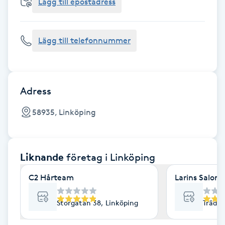
Cryoterapi
Lägg till epostadress
D
Lägg till telefonnummer
Damklippning
Dermapen
Adress
Diamantslipning
58935, Linköping
E
Enzympeeling
Liknande
företag
i Linköping
Extensions
C2 Hårteam
Larins Salong
Extensions borttagning
Storgatan 38, Linköping
Trädgå
Eyeliner-tatuering