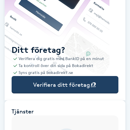
Babylights
Balayage
Bambumassage
Ditt företag?
Verifiera dig gratis med BankID på en minut
Barber
Ta kontroll över din sida på Bokadirekt
Syns gratis på bokadirekt.se
Barnklippning
Verifiera ditt företag
BIAB
Blowout
Tjänster
Bottenfärg