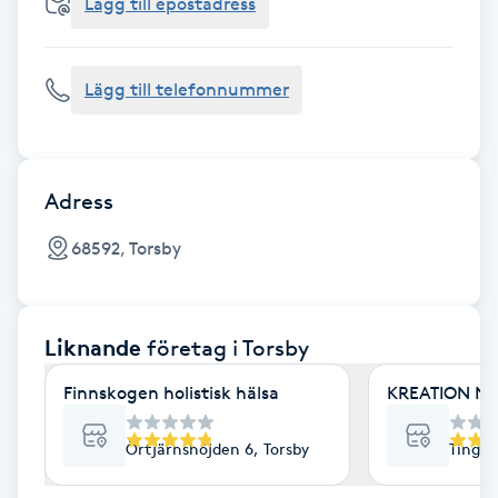
Cryoterapi
Lägg till epostadress
D
Lägg till telefonnummer
Damklippning
Dermapen
Adress
Diamantslipning
68592, Torsby
E
Enzympeeling
Liknande
företag
i Torsby
Extensions
Finnskogen holistisk hälsa
KREATION NO
Extensions borttagning
Örtjärnshöjden 6, Torsby
Tingsh
Eyeliner-tatuering