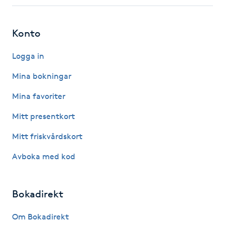
Fotsvamp
Konto
Fotvård
Logga in
Fransar
Mina bokningar
Fransborttagning
Mina favoriter
Mitt presentkort
Fransfärgning
Mitt friskvårdskort
Fransförlängning
Avboka med kod
Fransförlängning Megavolym
Bokadirekt
Fransförlängning Volym
Om Bokadirekt