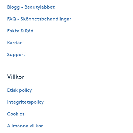
Fransk manikyr
Blogg - Beautylabbet
FAQ - Skönhetsbehandlingar
Fransrengöring
Fakta & Råd
Frekvensterapi
Karriär
Support
Friskvård
Friskvårdsmassage
Villkor
Frisör
Etisk policy
Integritetspolicy
Funktionsanalys
Cookies
Färgning
Allmänna villkor