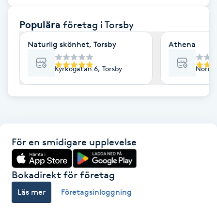
F
Populära
företag
i Torsby
Face framing
Naturlig skönhet, Torsby
Athena
Faceliftmassage
Kyrkogatan 6, Torsby
Norra 
Fet hårbotten
Fettreducering
För en smidigare upplevelse
Fibromassage
Fillers
Bokadirekt för företag
Läs mer
Företagsinloggning
Fotmassage