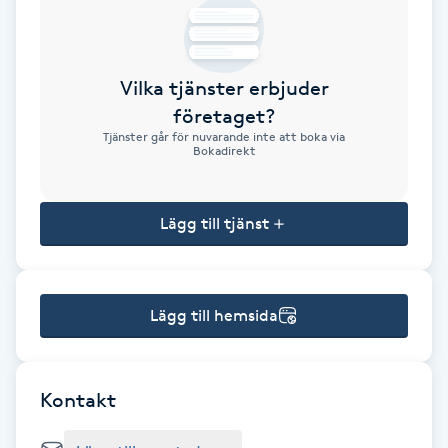
Brynformning
Vilka tjänster erbjuder
Brynfärgning
företaget?
Tjänster går för nuvarande inte att boka via
Brynplockning
Bokadirekt
Bröllopsuppsättning
Lägg till tjänst
C
Celluliter
Lägg till hemsida
Coachning
Color correction
Kontakt