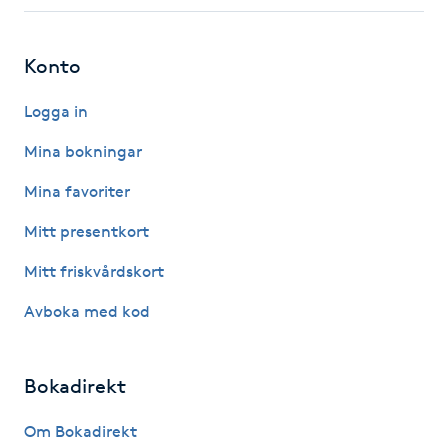
Fotsvamp
Konto
Fotvård
Logga in
Fransar
Mina bokningar
Fransborttagning
Mina favoriter
Mitt presentkort
Fransfärgning
Mitt friskvårdskort
Fransförlängning
Avboka med kod
Fransförlängning Megavolym
Bokadirekt
Fransförlängning Volym
Om Bokadirekt