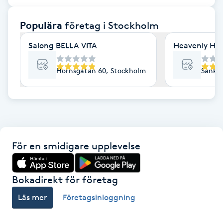
F
Populära
företag
i Stockholm
Face framing
Salong BELLA VITA
Heavenly Hai
Faceliftmassage
Hornsgatan 60, Stockholm
Sankt 
Fet hårbotten
Fettreducering
För en smidigare upplevelse
Fibromassage
Fillers
Bokadirekt för företag
Läs mer
Företagsinloggning
Fotmassage