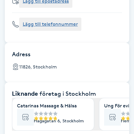
Cryoterapi
Lägg till epostadress
D
Lägg till telefonnummer
Damklippning
Dermapen
Adress
Diamantslipning
11826, Stockholm
E
Enzympeeling
Liknande
företag
i Stockholm
Extensions
Catarinas Massage & Hälsa
Ung För evig
Extensions borttagning
Hagagatan 6, Stockholm
Flemi
Eyeliner-tatuering