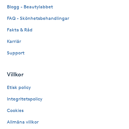
Fransk manikyr
Blogg - Beautylabbet
FAQ - Skönhetsbehandlingar
Fransrengöring
Fakta & Råd
Frekvensterapi
Karriär
Support
Friskvård
Friskvårdsmassage
Villkor
Frisör
Etisk policy
Integritetspolicy
Funktionsanalys
Cookies
Färgning
Allmäna villkor