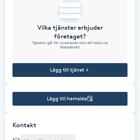
Brynformning
Vilka tjänster erbjuder
Brynfärgning
företaget?
Tjänster går för nuvarande inte att boka via
Brynplockning
Bokadirekt
Bröllopsuppsättning
Lägg till tjänst
C
Celluliter
Lägg till hemsida
Coachning
Color correction
Kontakt