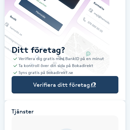
Babylights
Balayage
Bambumassage
Ditt företag?
Verifiera dig gratis med BankID på en minut
Barber
Ta kontroll över din sida på Bokadirekt
Syns gratis på bokadirekt.se
Barnklippning
Verifiera ditt företag
BIAB
Blowout
Tjänster
Bottenfärg