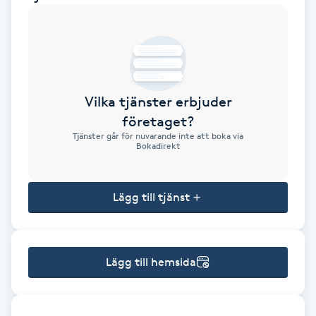
Brynformning
Brynfärgning
Vilka tjänster erbjuder
Brynplockning
företaget?
Tjänster går för nuvarande inte att boka via
Bröllopsuppsättning
Bokadirekt
C
Lägg till tjänst
Celluliter
Coachning
Lägg till hemsida
Color correction