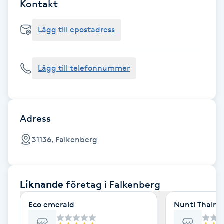
Cryoterapi
Kontakt
D
Lägg till epostadress
Damklippning
Lägg till telefonnummer
Dermapen
Diamantslipning
E
Adress
Enzympeeling
31136, Falkenberg
Extensions
Liknande
företag
i Falkenberg
Extensions borttagning
Eco emerald
Nunti Thaim
Eyeliner-tatuering