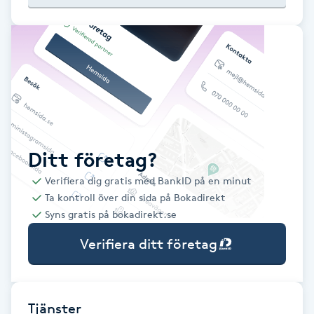
Babylights
Balayage
Bambumassage
Barber
Ditt företag?
Verifiera dig gratis med BankID på en minut
Barnklippning
Ta kontroll över din sida på Bokadirekt
Syns gratis på bokadirekt.se
BIAB
Verifiera ditt företag
Blowout
Bottenfärg
Tjänster