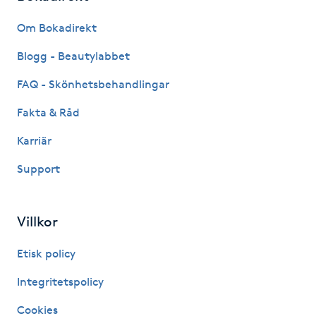
Fransk manikyr
Om Bokadirekt
Fransrengöring
Blogg - Beautylabbet
FAQ - Skönhetsbehandlingar
Frekvensterapi
Fakta & Råd
Friskvård
Karriär
Support
Friskvårdsmassage
Frisör
Villkor
Funktionsanalys
Etisk policy
Integritetspolicy
Färgning
Cookies