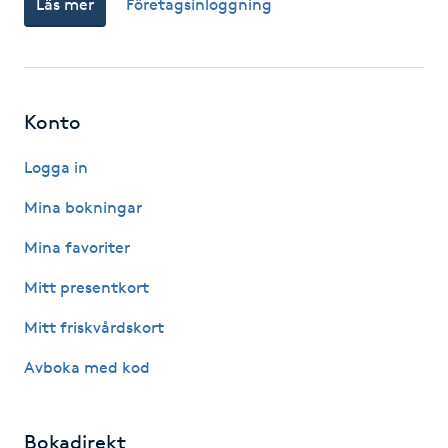
Läs mer
Företagsinloggning
Fotsvamp
Fotvård
Konto
Fransar
Logga in
Fransborttagning
Mina bokningar
Fransfärgning
Mina favoriter
Mitt presentkort
Fransförlängning
Mitt friskvårdskort
Fransförlängning Megavolym
Avboka med kod
Fransförlängning Volym
Bokadirekt