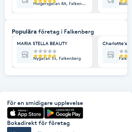
Holgersgatan 8A, Falkenberg
Bollag
F
Face framing
Populära
företag
i Falkenberg
Faceliftmassage
MARIA STELLA BEAUTY
Charlotte's 
Fet hårbotten
Nygatan 33, Falkenberg
Falken
Fettreducering
Fibromassage
För en smidigare upplevelse
Fillers
Fotmassage
Bokadirekt för företag