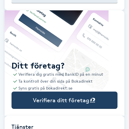
Babylights
Balayage
Bambumassage
Barber
Ditt företag?
Verifiera dig gratis med BankID på en minut
Barnklippning
Ta kontroll över din sida på Bokadirekt
Syns gratis på bokadirekt.se
BIAB
Verifiera ditt företag
Blowout
Bottenfärg
Tjänster