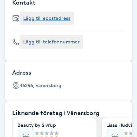
Cryoterapi
Kontakt
D
Lägg till epostadress
Damklippning
Lägg till telefonnummer
Dermapen
Diamantslipning
E
Adress
Enzympeeling
46256, Vänersborg
Extensions
Liknande
företag
i Vänersborg
Extensions borttagning
Beauty by Sivrup
Lisas Hudvår
Eyeliner-tatuering