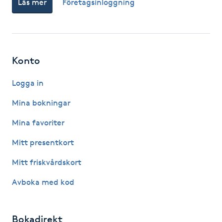
Läs mer
Företagsinloggning
Fotsvamp
Fotvård
Konto
Fransar
Logga in
Fransborttagning
Mina bokningar
Fransfärgning
Mina favoriter
Mitt presentkort
Fransförlängning
Mitt friskvårdskort
Fransförlängning Megavolym
Avboka med kod
Fransförlängning Volym
Bokadirekt