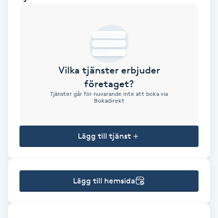
Brynformning
Brynfärgning
Vilka tjänster erbjuder
Brynplockning
företaget?
Tjänster går för nuvarande inte att boka via
Bröllopsuppsättning
Bokadirekt
C
Lägg till tjänst
Celluliter
Coachning
Lägg till hemsida
Color correction