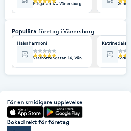
Edsgatan 1A, Vänersborg
Sundsg
F
Face framing
Populära
företag
i Vänersborg
Faceliftmassage
Hälsaharmoni
Katrinedals l
Fet hårbotten
Vassbottengatan 14, Vänersborg
Söderg
Fettreducering
Fibromassage
För en smidigare upplevelse
Fillers
Fotmassage
Bokadirekt för företag