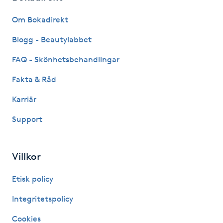
Fransk manikyr
Om Bokadirekt
Fransrengöring
Blogg - Beautylabbet
FAQ - Skönhetsbehandlingar
Frekvensterapi
Fakta & Råd
Friskvård
Karriär
Support
Friskvårdsmassage
Frisör
Villkor
Funktionsanalys
Etisk policy
Integritetspolicy
Färgning
Cookies