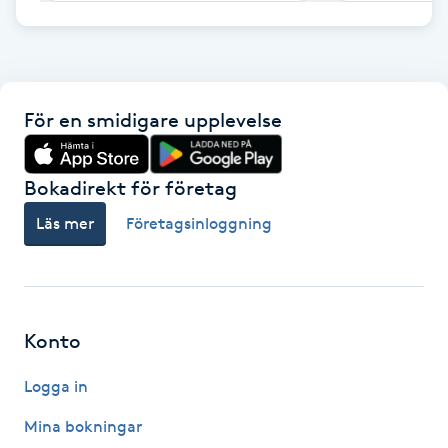
F
Face framing
För en smidigare upplevelse
Faceliftmassage
Bokadirekt för företag
Fet hårbotten
Läs mer
Företagsinloggning
Fettreducering
Fibromassage
Konto
Fillers
Logga in
Fotmassage
Mina bokningar