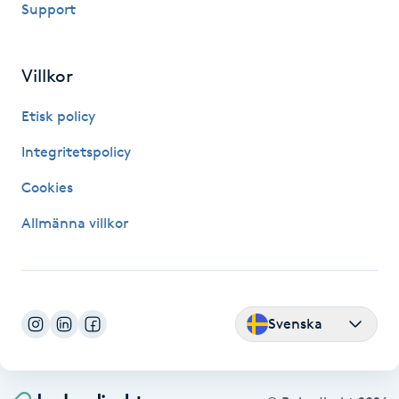
Support
Fransk manikyr
Fransrengöring
Villkor
Etisk policy
Frekvensterapi
Integritetspolicy
Friskvård
Cookies
Friskvårdsmassage
Allmänna villkor
Frisör
Funktionsanalys
Svenska
Färgning