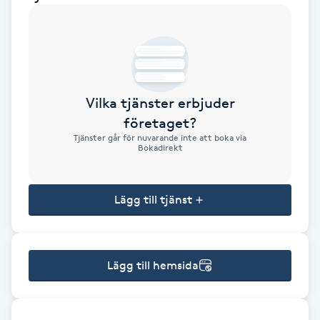
Brynformning
Brynfärgning
Vilka tjänster erbjuder
Brynplockning
företaget?
Tjänster går för nuvarande inte att boka via
Bröllopsuppsättning
Bokadirekt
C
Lägg till tjänst
Celluliter
Coachning
Lägg till hemsida
Color correction