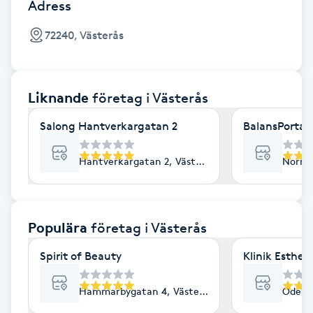
Cryoterapi
Adress
D
72240, Västerås
Damklippning
Liknande
företag
i Västerås
Dermapen
Salong Hantverkargatan 2
BalansPortal
Diamantslipning
E
Hantverkargatan 2, Västerås
Norra 
Enzympeeling
Populära
företag
i Västerås
Extensions
Spirit of Beauty
Klinik Esthe
Extensions borttagning
Hammarbygatan 4, Västerås
Odensv
Eyeliner-tatuering