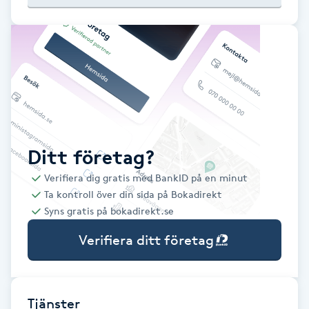
Babylights
Balayage
Bambumassage
Barber
Ditt företag?
Verifiera dig gratis med BankID på en minut
Barnklippning
Ta kontroll över din sida på Bokadirekt
Syns gratis på bokadirekt.se
BIAB
Verifiera ditt företag
Blowout
Bottenfärg
Tjänster