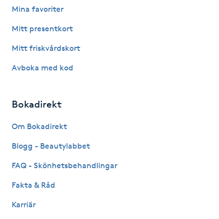
Mina favoriter
Fotsvamp
Mitt presentkort
Fotvård
Mitt friskvårdskort
Fransar
Avboka med kod
Fransborttagning
Bokadirekt
Fransfärgning
Om Bokadirekt
Blogg - Beautylabbet
Fransförlängning
FAQ - Skönhetsbehandlingar
Fransförlängning Megavolym
Fakta & Råd
Fransförlängning Volym
Karriär