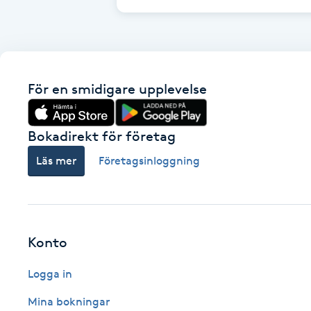
Cryoterapi
D
Damklippning
För en smidigare upplevelse
Dermapen
Bokadirekt för företag
Diamantslipning
Läs mer
Företagsinloggning
E
Enzympeeling
Extensions
Konto
Logga in
Extensions borttagning
Mina bokningar