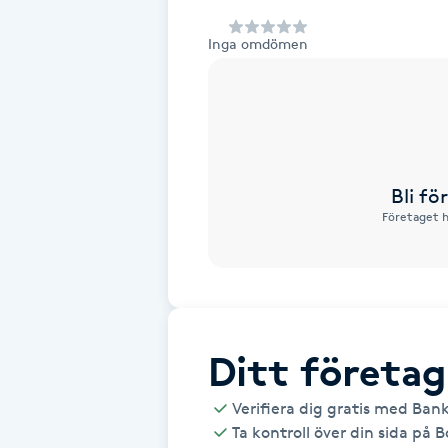
Alternativmedicin
Inga omdömen
Andningsmassage
Ansiktslyft utan kirurgi
Aromamassage
Bli f
Företaget h
Ashtanga Yoga
Ayurveda
Ayurvedisk Massage
Ditt företag
Verifiera dig gratis med Ban
Ansiktsbehandling djuprengörande
Ta kontroll över din sida på 
B