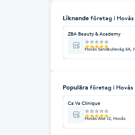
Brynformning
Liknande
företag
i Hovås
Brynfärgning
ZBA Beauty & Academy
Brynplockning
Hovås Sandkulleväg 6A, 
Bröllopsuppsättning
C
Populära
företag
i Hovås
Celluliter
Ca Va Clinique
Coachning
Hovås Allé 12, Hovås
Color correction