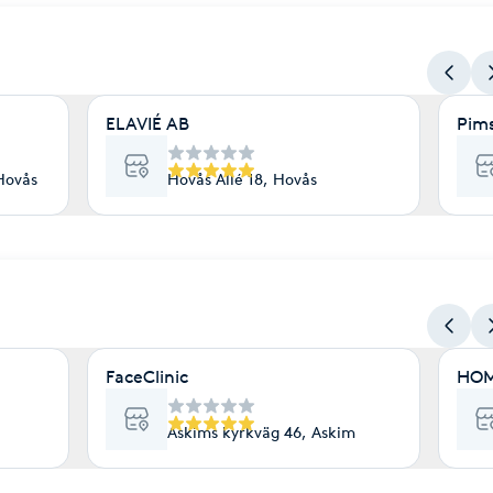
ELAVIÉ AB
Pim
Hovås
Hovås Allé 18, Hovås
FaceClinic
HOM
Askims kyrkväg 46, Askim