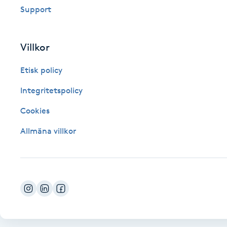
Support
Fotsvamp
Fotvård
Villkor
Etisk policy
Fransar
Integritetspolicy
Fransborttagning
Cookies
Fransfärgning
Allmäna villkor
Fransförlängning
Fransförlängning Megavolym
Fransförlängning Volym