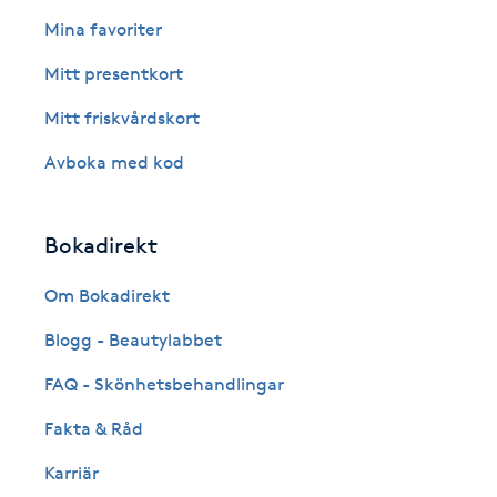
Eyeliner-tatuering
Mina favoriter
F
Mitt presentkort
Face framing
Mitt friskvårdskort
Faceliftmassage
Avboka med kod
Fet hårbotten
Bokadirekt
Fettreducering
Om Bokadirekt
Blogg - Beautylabbet
Fibromassage
FAQ - Skönhetsbehandlingar
Fillers
Fakta & Råd
Fotmassage
Karriär