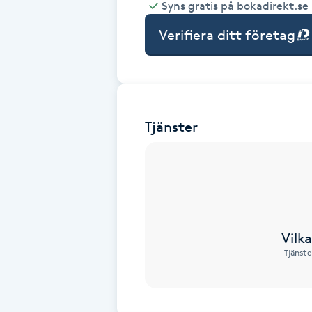
Syns gratis på bokadirekt.se
Babylights
Verifiera ditt företag
Balayage
Bambumassage
Tjänster
Barber
Barnklippning
BIAB
Vilk
Tjänste
Blowout
Bottenfärg