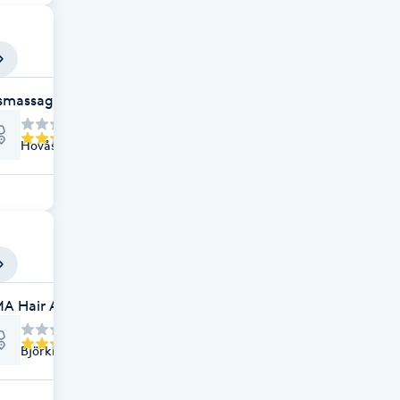
smassage/Hovås Massage AB
Hovås Sandkulleväg 4, Hovås
A Hair AB
Björklundavägen 3, Hovås