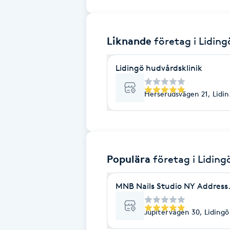
Brynformning
Liknande
företag
i Liding
Brynfärgning
Lidingö hudvårdsklinik
Brynplockning
Herserudsvägen 21, Lidi
Bröllopsuppsättning
C
Celluliter
Populära
företag
i Liding
Coachning
MNB Nails Studio NY Address 
Color correction
Jupitervägen 30, Lidingö