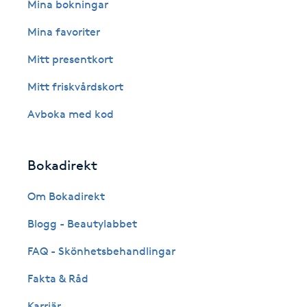
Eyeliner-tatuering
Mina bokningar
F
Mina favoriter
Face framing
Mitt presentkort
Mitt friskvårdskort
Faceliftmassage
Avboka med kod
Fet hårbotten
Bokadirekt
Fettreducering
Om Bokadirekt
Fibromassage
Blogg - Beautylabbet
Fillers
FAQ - Skönhetsbehandlingar
Fakta & Råd
Fotmassage
Karriär