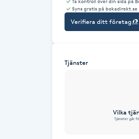
Ta kontroll över din sida på 
Syns gratis på bokadirekt.se
Babylights
Verifiera ditt företag
Balayage
Bambumassage
Tjänster
Barber
Barnklippning
BIAB
Vilka tjä
Blowout
Tjänster går f
Bottenfärg