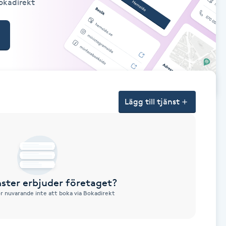
Bokadirekt
Lägg till tjänst
nster erbjuder företaget?
ör nuvarande inte att boka via Bokadirekt