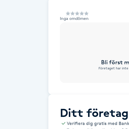
Alternativmedicin
Inga omdömen
Andningsmassage
Ansiktslyft utan kirurgi
Aromamassage
Bli först
Företaget har inte
Ashtanga Yoga
Ayurveda
Ayurvedisk Massage
Ditt företag
Ansiktsbehandling djuprengörande
Verifiera dig gratis med Ban
B