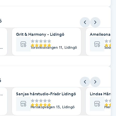
ö
Grit & Harmony - Lidingö
Amelleona We
ngö
Torsvikssvängen 11, Lidingö
Södra 
ö
:Jupitervägen 30 Lidingö
Sanjas hårstudio-Frisör Lidingö
Lindas Hårst
Periskopvägen 13, Lidingö
Herser