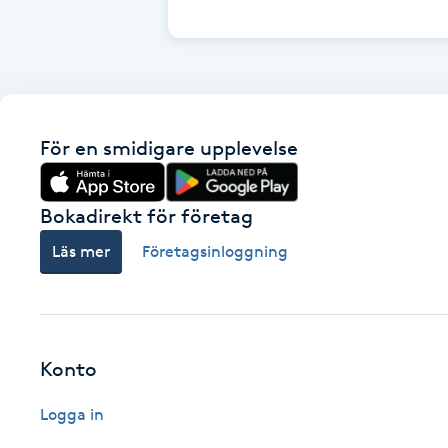
Cryoterapi
D
Damklippning
För en smidigare upplevelse
Dermapen
Diamantslipning
Bokadirekt för företag
E
Läs mer
Företagsinloggning
Enzympeeling
Extensions
Konto
Extensions borttagning
Logga in