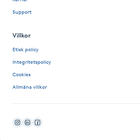
Fotsvamp
Support
Fotvård
Villkor
Fransar
Etisk policy
Fransborttagning
Integritetspolicy
Cookies
Fransfärgning
Allmäna villkor
Fransförlängning
Fransförlängning Megavolym
Fransförlängning Volym