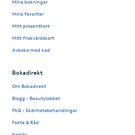
Eyeliner-tatuering
Mina bokningar
F
Mina favoriter
Face framing
Mitt presentkort
Mitt friskvårdskort
Faceliftmassage
Avboka med kod
Fet hårbotten
Bokadirekt
Fettreducering
Om Bokadirekt
Fibromassage
Blogg - Beautylabbet
Fillers
FAQ - Skönhetsbehandlingar
Fakta & Råd
Fotmassage
Karriär