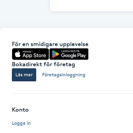
Cryoterapi
D
Damklippning
För en smidigare upplevelse
Dermapen
Diamantslipning
Bokadirekt för företag
E
Läs mer
Företagsinloggning
Enzympeeling
Extensions
Konto
Extensions borttagning
Logga in