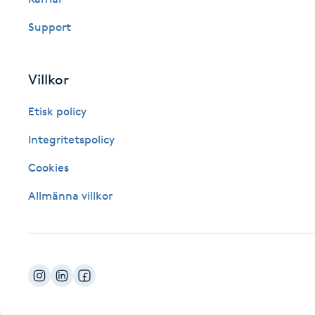
Fotsvamp
Support
Fotvård
Villkor
Fransar
Etisk policy
Fransborttagning
Integritetspolicy
Cookies
Fransfärgning
Allmänna villkor
Fransförlängning
Fransförlängning Megavolym
Fransförlängning Volym