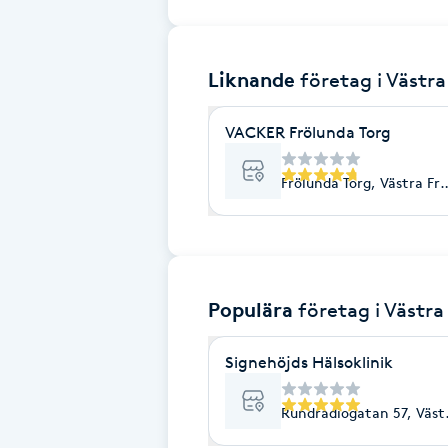
Brynformning
Liknande
företag
i Västr
Brynfärgning
VACKER Frölunda Torg
Brynplockning
Frölunda Torg, Västra Fr
Bröllopsuppsättning
C
Celluliter
Populära
företag
i Västra
Coachning
Signehöjds Hälsoklinik
Color correction
Rundradiogatan 57, Väst