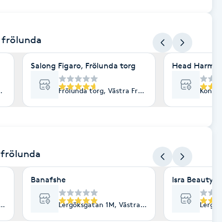
a frölunda
Salong Figaro, Frölunda torg
Head Harmon
ölunda
Frölunda torg, Västra Frölunda
Kontra
 frölunda
Banafshe
Isra Beauty
ra Frölunda
Lergöksgatan 1M, Västra Frölunda
Lergök