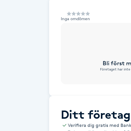
Alternativmedicin
Inga omdömen
Andningsmassage
Ansiktslyft utan kirurgi
Aromamassage
Bli först
Företaget har inte
Ashtanga Yoga
Ayurveda
Ayurvedisk Massage
Ditt företag
Ansiktsbehandling djuprengörande
Verifiera dig gratis med Ban
B