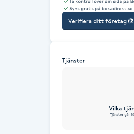
Ta kontroll över din sida på 
Syns gratis på bokadirekt.se
Babylights
Verifiera ditt företag
Balayage
Bambumassage
Tjänster
Barber
Barnklippning
BIAB
Vilka tjä
Blowout
Tjänster går f
Bottenfärg