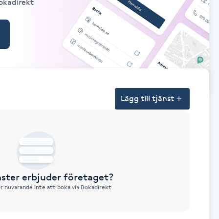
Bokadirekt
Lägg till tjänst
nster erbjuder företaget?
ör nuvarande inte att boka via Bokadirekt