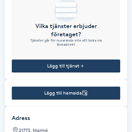
Brynformning
Vilka tjänster erbjuder
Brynfärgning
företaget?
Tjänster går för nuvarande inte att boka via
Brynplockning
Bokadirekt
Bröllopsuppsättning
Lägg till tjänst
C
Celluliter
Lägg till hemsida
Coachning
Color correction
Adress
21773, Malmö