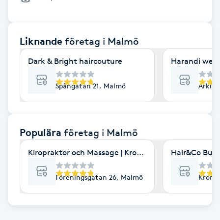
Cryoterapi
D
Liknande
företag
i Malmö
Damklippning
Dark & Bright haircouture
Harandi well
Dermapen
Spångatan 21, Malmö
Arkit
Diamantslipning
E
Populära
företag
i Malmö
Enzympeeling
Kiropraktor och Massage | Kroppia
Hair&Co Burl
Extensions
Föreningsgatan 26, Malmö
Kronet
Extensions borttagning
Eyeliner-tatuering