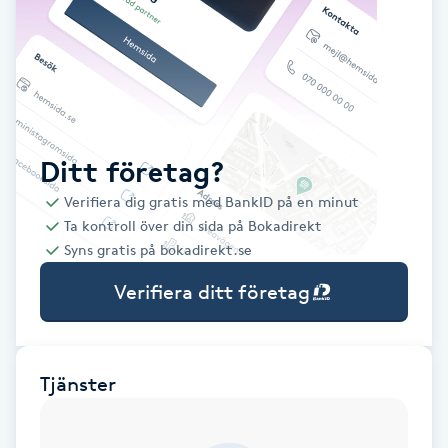
Babylights
Balayage
Bambumassage
Ditt företag?
Verifiera dig gratis med BankID på en minut
Barber
Ta kontroll över din sida på Bokadirekt
Syns gratis på bokadirekt.se
Barnklippning
Verifiera ditt företag
BIAB
Blowout
Tjänster
Bottenfärg