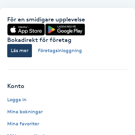
F
För en smidigare upplevelse
Face framing
Bokadirekt för företag
Faceliftmassage
Läs mer
Företagsinloggning
Fet hårbotten
Fettreducering
Konto
Fibromassage
Logga in
Fillers
Mina bokningar
Mina favoriter
Fotmassage