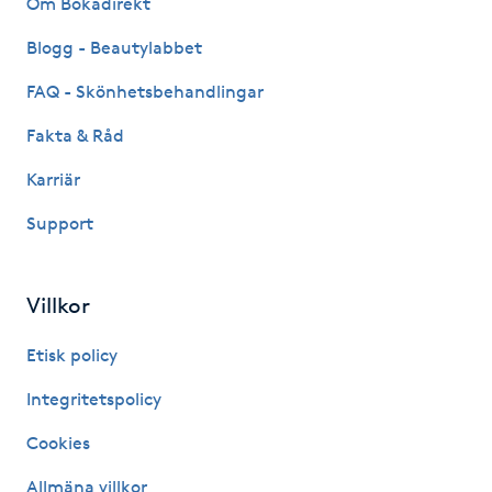
Om Bokadirekt
Fransk manikyr
Blogg - Beautylabbet
Fransrengöring
FAQ - Skönhetsbehandlingar
Fakta & Råd
Frekvensterapi
Karriär
Friskvård
Support
Friskvårdsmassage
Villkor
Frisör
Etisk policy
Funktionsanalys
Integritetspolicy
Cookies
Färgning
Allmäna villkor