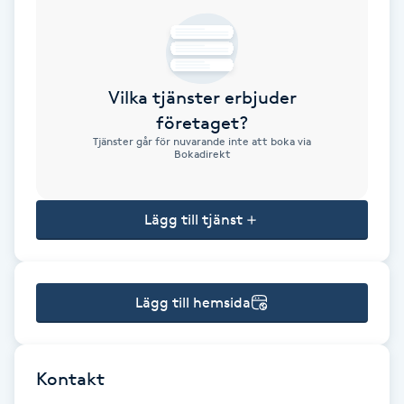
Brynformning
Brynfärgning
Vilka tjänster erbjuder
företaget?
Brynplockning
Tjänster går för nuvarande inte att boka via
Bokadirekt
Bröllopsuppsättning
C
Lägg till tjänst
Celluliter
Lägg till hemsida
Coachning
Color correction
Kontakt