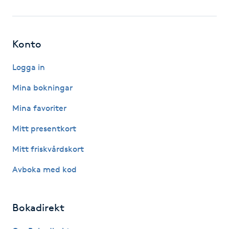
Fotsvamp
Fotvård
Konto
Fransar
Logga in
Mina bokningar
Fransborttagning
Mina favoriter
Fransfärgning
Mitt presentkort
Mitt friskvårdskort
Fransförlängning
Avboka med kod
Fransförlängning Megavolym
Bokadirekt
Fransförlängning Volym