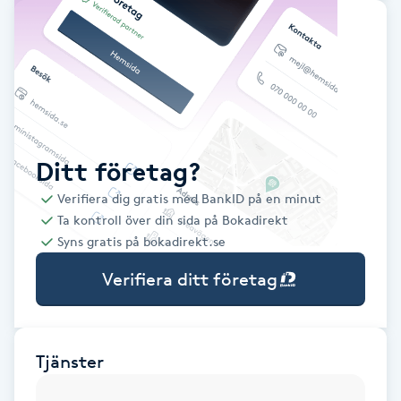
Babylights
Balayage
Bambumassage
Ditt företag?
Barber
Verifiera dig gratis med BankID på en minut
Ta kontroll över din sida på Bokadirekt
Barnklippning
Syns gratis på bokadirekt.se
Verifiera ditt företag
BIAB
Blowout
Tjänster
Bottenfärg