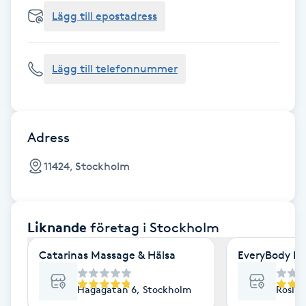
Cryoterapi
Lägg till epostadress
D
Damklippning
Lägg till telefonnummer
Dermapen
Diamantslipning
Adress
E
11424, Stockholm
Enzympeeling
Liknande
företag
i Stockholm
Extensions
Catarinas Massage & Hälsa
EveryBody La
Extensions borttagning
Hagagatan 6, Stockholm
Roslag
Eyeliner-tatuering