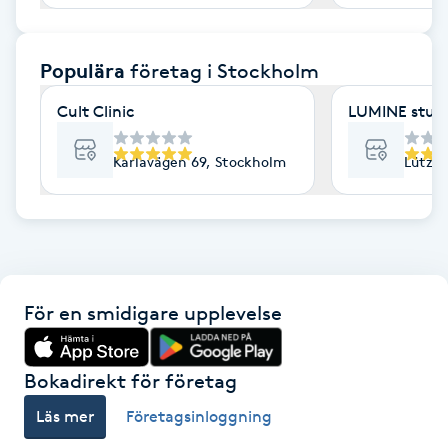
F
Populära
företag
i Stockholm
Face framing
Cult Clinic
LUMINE stud
Faceliftmassage
Karlavägen 69, Stockholm
Lützen
Fet hårbotten
Fettreducering
Fibromassage
För en smidigare upplevelse
Fillers
Bokadirekt för företag
Fotmassage
Läs mer
Företagsinloggning