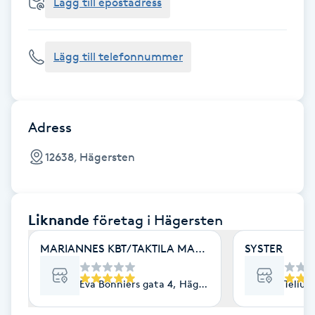
Cryoterapi
Lägg till epostadress
D
Lägg till telefonnummer
Damklippning
Dermapen
Adress
Diamantslipning
12638, Hägersten
E
Enzympeeling
Liknande
företag
i Hägersten
Extensions
MARIANNES KBT/TAKTILA MASSAGE
SYSTER
Extensions borttagning
Eva Bonniers gata 4, Hägersten
Tellus
Eyeliner-tatuering