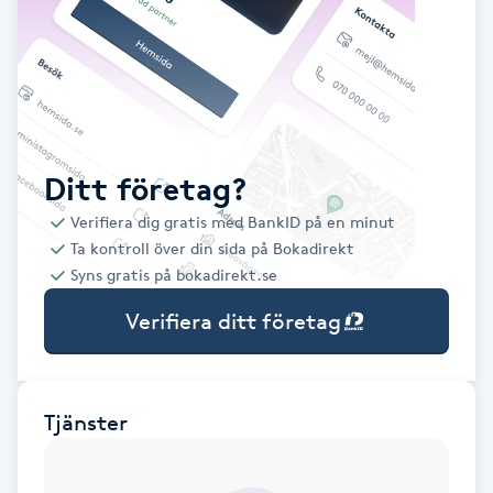
Babylights
Balayage
Bambumassage
Ditt företag?
Verifiera dig gratis med BankID på en minut
Barber
Ta kontroll över din sida på Bokadirekt
Syns gratis på bokadirekt.se
Barnklippning
Verifiera ditt företag
BIAB
Blowout
Tjänster
Bottenfärg