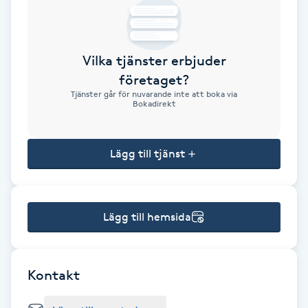
Brynformning
Vilka tjänster erbjuder
Brynfärgning
företaget?
Tjänster går för nuvarande inte att boka via
Brynplockning
Bokadirekt
Bröllopsuppsättning
Lägg till tjänst
C
Celluliter
Lägg till hemsida
Coachning
Color correction
Kontakt