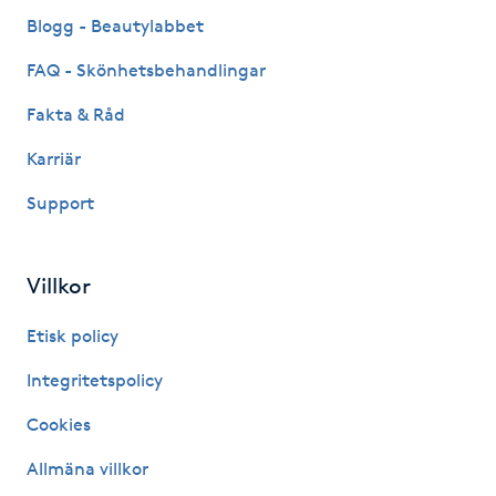
Fransk manikyr
Blogg - Beautylabbet
FAQ - Skönhetsbehandlingar
Fransrengöring
Fakta & Råd
Frekvensterapi
Karriär
Support
Friskvård
Friskvårdsmassage
Villkor
Frisör
Etisk policy
Integritetspolicy
Funktionsanalys
Cookies
Färgning
Allmäna villkor