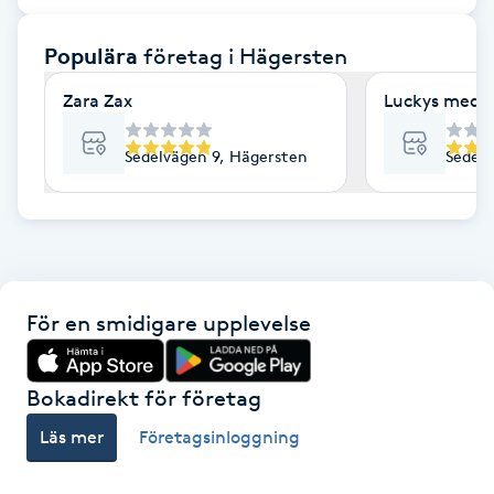
F
Populära
företag
i Hägersten
Face framing
Zara Zax
Luckys medic
Faceliftmassage
Sedelvägen 9, Hägersten
Sedelv
Fet hårbotten
Fettreducering
För en smidigare upplevelse
Fibromassage
Fillers
Bokadirekt för företag
Läs mer
Företagsinloggning
Fotmassage