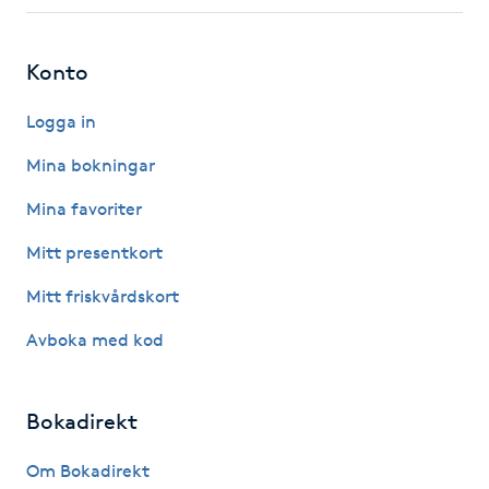
Fotsvamp
Konto
Fotvård
Logga in
Fransar
Mina bokningar
Fransborttagning
Mina favoriter
Mitt presentkort
Fransfärgning
Mitt friskvårdskort
Fransförlängning
Avboka med kod
Fransförlängning Megavolym
Bokadirekt
Fransförlängning Volym
Om Bokadirekt