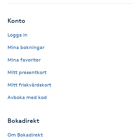
Fotsvamp
Konto
Fotvård
Logga in
Fransar
Mina bokningar
Fransborttagning
Mina favoriter
Mitt presentkort
Fransfärgning
Mitt friskvårdskort
Fransförlängning
Avboka med kod
Fransförlängning Megavolym
Bokadirekt
Fransförlängning Volym
Om Bokadirekt