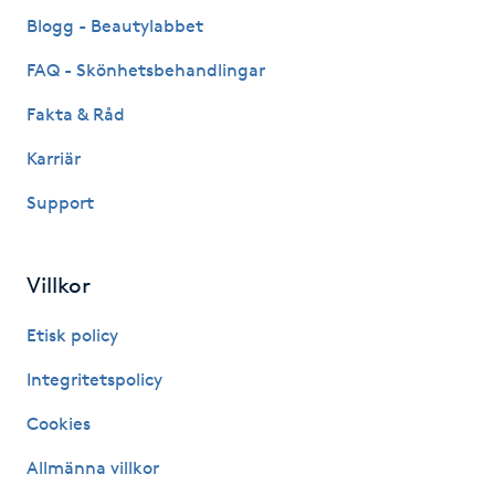
Fransk manikyr
Blogg - Beautylabbet
FAQ - Skönhetsbehandlingar
Fransrengöring
Fakta & Råd
Frekvensterapi
Karriär
Support
Friskvård
Friskvårdsmassage
Villkor
Frisör
Etisk policy
Integritetspolicy
Funktionsanalys
Cookies
Färgning
Allmänna villkor