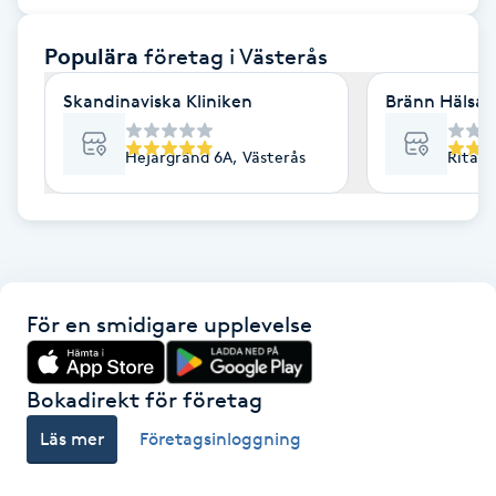
F
Populära
företag
i Västerås
Face framing
Skandinaviska Kliniken
Bränn Hälsa 
Faceliftmassage
Hejargränd 6A, Västerås
Ritarg
Fet hårbotten
Fettreducering
För en smidigare upplevelse
Fibromassage
Fillers
Bokadirekt för företag
Läs mer
Företagsinloggning
Fotmassage