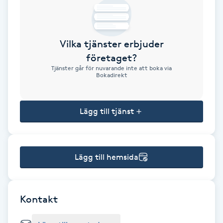
Brynformning
Vilka tjänster erbjuder
Brynfärgning
företaget?
Tjänster går för nuvarande inte att boka via
Brynplockning
Bokadirekt
Bröllopsuppsättning
Lägg till tjänst
C
Celluliter
Lägg till hemsida
Coachning
Color correction
Kontakt