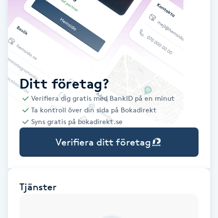
Babylights
Balayage
Bambumassage
Ditt företag?
Verifiera dig gratis med BankID på en minut
Barber
Ta kontroll över din sida på Bokadirekt
Syns gratis på bokadirekt.se
Barnklippning
Verifiera ditt företag
BIAB
Blowout
Tjänster
Bottenfärg