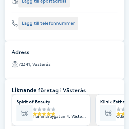
Cryoterapi
Lägg till epostadress
D
Lägg till telefonnummer
Damklippning
Dermapen
Adress
Diamantslipning
72341, Västerås
E
Enzympeeling
Liknande
företag
i Västerås
Extensions
Spirit of Beauty
Klinik Esthe
Extensions borttagning
Hammarbygatan 4, Västerås
Odensv
Eyeliner-tatuering