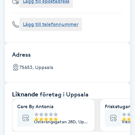
Cryoterapi
Lägg till epostadress
D
Lägg till telefonnummer
Damklippning
Dermapen
Adress
Diamantslipning
75653, Uppsala
E
Enzympeeling
Liknande
företag
i Uppsala
Extensions
Care By Antonia
Friskstugan
Extensions borttagning
Österängsgatan 28D, Uppsala
Viking
Eyeliner-tatuering