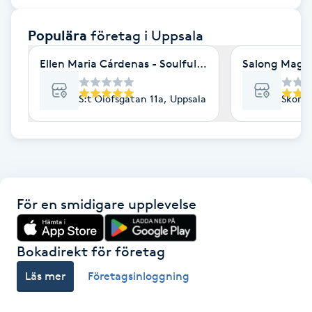
F
Populära
företag
i Uppsala
Face framing
Ellen Maria Cárdenas - Soulful being Deeply guided
Salong Magn
Faceliftmassage
S:t Olofsgatan 11a, Uppsala
Skoma
Fet hårbotten
Fettreducering
För en smidigare upplevelse
Fibromassage
Fillers
Bokadirekt för företag
Läs mer
Företagsinloggning
Fotmassage