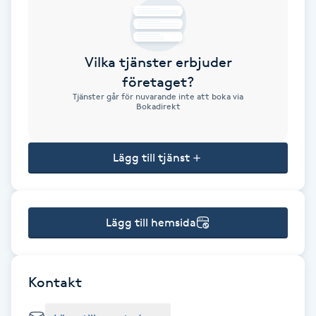
Brynformning
Vilka tjänster erbjuder
Brynfärgning
företaget?
Tjänster går för nuvarande inte att boka via
Brynplockning
Bokadirekt
Bröllopsuppsättning
Lägg till tjänst
C
Celluliter
Lägg till hemsida
Coachning
Color correction
Kontakt