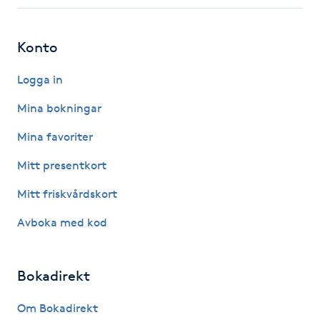
Fotsvamp
Konto
Fotvård
Logga in
Fransar
Mina bokningar
Fransborttagning
Mina favoriter
Mitt presentkort
Fransfärgning
Mitt friskvårdskort
Fransförlängning
Avboka med kod
Fransförlängning Megavolym
Bokadirekt
Fransförlängning Volym
Om Bokadirekt