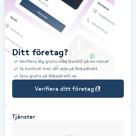
Babylights
Balayage
Bambumassage
Ditt företag?
Verifiera dig gratis med BankID på en minut
Barber
Ta kontroll över din sida på Bokadirekt
Syns gratis på bokadirekt.se
Barnklippning
Verifiera ditt företag
BIAB
Blowout
Tjänster
Bottenfärg