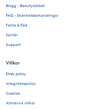
Fransk manikyr
Blogg - Beautylabbet
FAQ - Skönhetsbehandlingar
Fransrengöring
Fakta & Råd
Frekvensterapi
Karriär
Support
Friskvård
Friskvårdsmassage
Villkor
Frisör
Etisk policy
Integritetspolicy
Funktionsanalys
Cookies
Färgning
Allmänna villkor