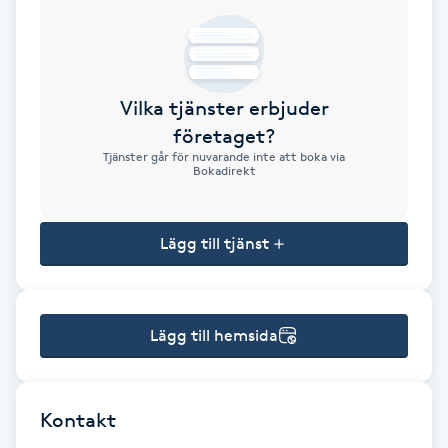
Brynformning
Brynfärgning
Vilka tjänster erbjuder
företaget?
Brynplockning
Tjänster går för nuvarande inte att boka via
Bokadirekt
Bröllopsuppsättning
C
Lägg till tjänst
Celluliter
Lägg till hemsida
Coachning
Color correction
Kontakt