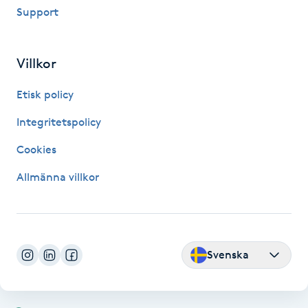
Support
Fransk manikyr
Fransrengöring
Villkor
Frekvensterapi
Etisk policy
Integritetspolicy
Friskvård
Cookies
Friskvårdsmassage
Allmänna villkor
Frisör
Funktionsanalys
Svenska
Färgning