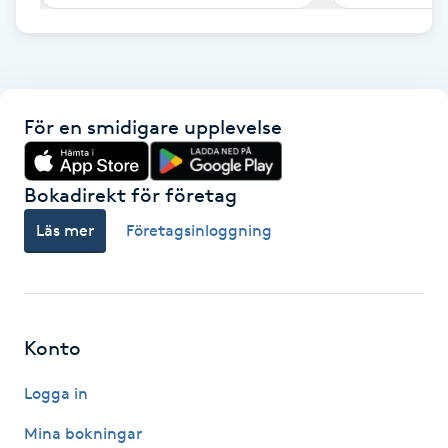
F
Face framing
För en smidigare upplevelse
Faceliftmassage
Fet hårbotten
Bokadirekt för företag
Läs mer
Företagsinloggning
Fettreducering
Fibromassage
Konto
Fillers
Logga in
Fotmassage
Mina bokningar