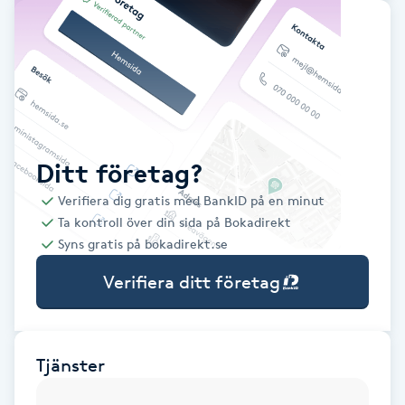
Babylights
Balayage
Bambumassage
Ditt företag?
Barber
Verifiera dig gratis med BankID på en minut
Ta kontroll över din sida på Bokadirekt
Barnklippning
Syns gratis på bokadirekt.se
Verifiera ditt företag
BIAB
Blowout
Tjänster
Bottenfärg