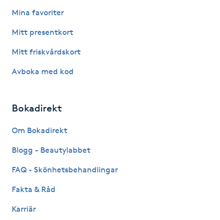
Fotsvamp
Mina favoriter
Mitt presentkort
Fotvård
Mitt friskvårdskort
Fransar
Avboka med kod
Fransborttagning
Bokadirekt
Fransfärgning
Om Bokadirekt
Fransförlängning
Blogg - Beautylabbet
FAQ - Skönhetsbehandlingar
Fransförlängning Megavolym
Fakta & Råd
Fransförlängning Volym
Karriär