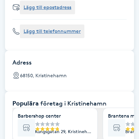
Cryoterapi
Lägg till epostadress
D
Damklippning
Lägg till telefonnummer
Dermapen
Diamantslipning
Adress
E
68150, Kristinehamn
Enzympeeling
Populära
företag
i Kristinehamn
Extensions
Barbershop center
Brantens ma
Extensions borttagning
Kungsgatan 29, Kristinehamn
Brante
Eyeliner-tatuering