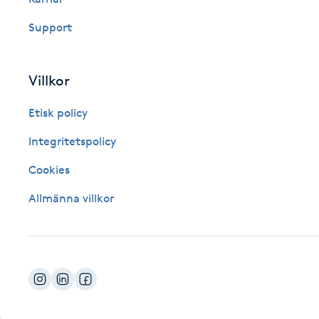
Fotsvamp
Support
Fotvård
Villkor
Fransar
Etisk policy
Fransborttagning
Integritetspolicy
Cookies
Fransfärgning
Allmänna villkor
Fransförlängning
Fransförlängning Megavolym
Fransförlängning Volym