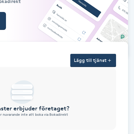
Bokadirekt
Lägg till tjänst
nster erbjuder företaget?
ör nuvarande inte att boka via Bokadirekt