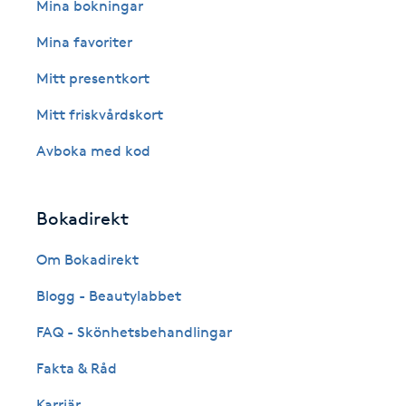
Eyeliner-tatuering
Mina bokningar
F
Mina favoriter
Face framing
Mitt presentkort
Mitt friskvårdskort
Faceliftmassage
Avboka med kod
Fet hårbotten
Bokadirekt
Fettreducering
Om Bokadirekt
Fibromassage
Blogg - Beautylabbet
Fillers
FAQ - Skönhetsbehandlingar
Fakta & Råd
Fotmassage
Karriär