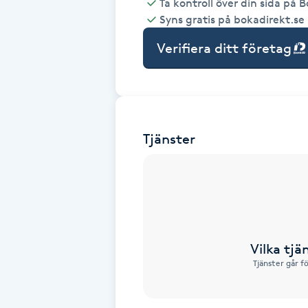
Ta kontroll över din sida på 
Syns gratis på bokadirekt.se
Babylights
Verifiera ditt företag
Balayage
Bambumassage
Tjänster
Barber
Barnklippning
BIAB
Vilka tjä
Blowout
Tjänster går f
Bottenfärg