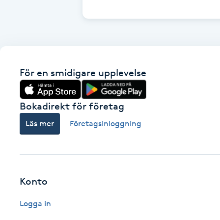
Cryoterapi
D
Damklippning
För en smidigare upplevelse
Dermapen
Diamantslipning
Bokadirekt för företag
E
Läs mer
Företagsinloggning
Enzympeeling
Extensions
Konto
Extensions borttagning
Logga in