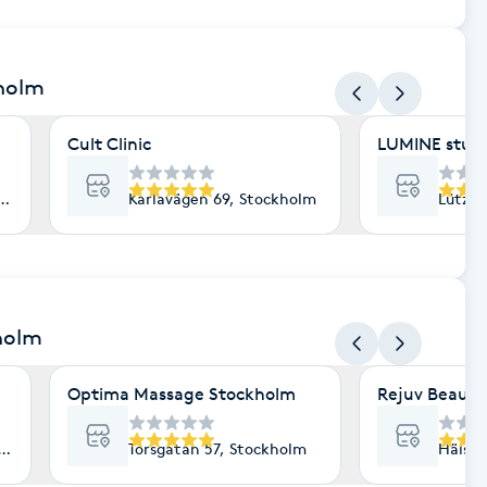
kholm
Cult Clinic
LUMINE stud
lm
Karlavägen 69, Stockholm
Lützen
holm
Optima Massage Stockholm
Rejuv Beauty
lm
Torsgatan 57, Stockholm
Hälsin