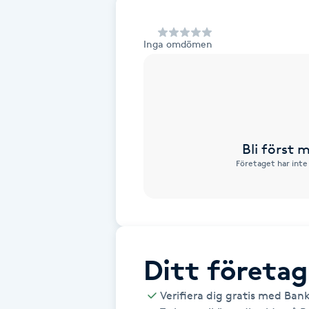
Alternativmedicin
Inga omdömen
Andningsmassage
Ansiktslyft utan kirurgi
Aromamassage
Bli först
Företaget har inte
Ashtanga Yoga
Ayurveda
Ayurvedisk Massage
Ditt företag
Ansiktsbehandling djuprengörande
Verifiera dig gratis med Ban
B