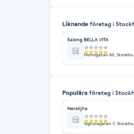
Brynformning
Liknande
företag
i Stoc
Brynfärgning
Salong BELLA VITA
Brynplockning
Hornsgatan 60, Stockho
Bröllopsuppsättning
C
Celluliter
Populära
företag
i Stock
Coachning
Nerolijha
Color correction
Sigtunagatan 7, Stockho