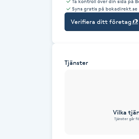
Ta kontroll över din sida på 
Syns gratis på bokadirekt.se
Babylights
Verifiera ditt företag
Balayage
Bambumassage
Tjänster
Barber
Barnklippning
BIAB
Vilka tjä
Blowout
Tjänster går f
Bottenfärg