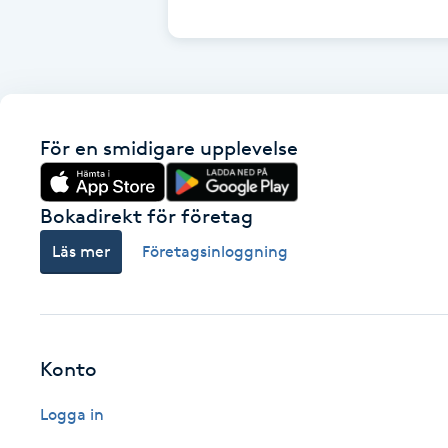
Cryoterapi
D
Damklippning
För en smidigare upplevelse
Dermapen
Diamantslipning
Bokadirekt för företag
E
Läs mer
Företagsinloggning
Enzympeeling
Extensions
Konto
Extensions borttagning
Logga in