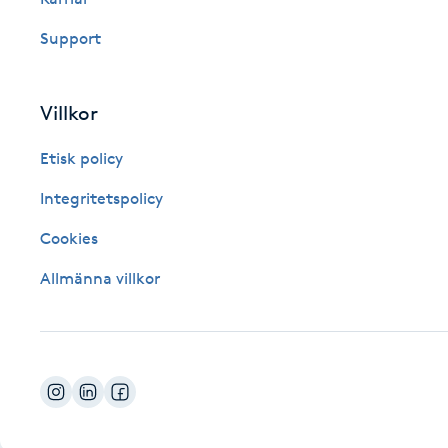
Fotsvamp
Support
Fotvård
Villkor
Fransar
Etisk policy
Fransborttagning
Integritetspolicy
Cookies
Fransfärgning
Allmänna villkor
Fransförlängning
Fransförlängning Megavolym
Fransförlängning Volym