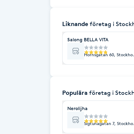
Brynformning
Liknande
företag
i Stoc
Brynfärgning
Salong BELLA VITA
Brynplockning
Hornsgatan 60, Stockho
Bröllopsuppsättning
C
Celluliter
Populära
företag
i Stock
Coachning
Nerolijha
Color correction
Sigtunagatan 7, Stockho