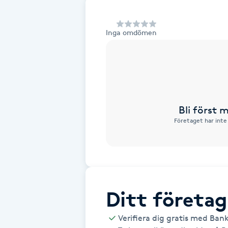
Alternativmedicin
Inga omdömen
Andningsmassage
Ansiktslyft utan kirurgi
Aromamassage
Bli först
Företaget har inte
Ashtanga Yoga
Ayurveda
Ayurvedisk Massage
Ditt företag
Ansiktsbehandling djuprengörande
Verifiera dig gratis med Ban
B