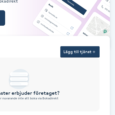
Bokadirekt
Lägg till tjänst
nster erbjuder företaget?
ör nuvarande inte att boka via Bokadirekt