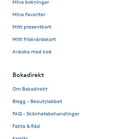
Eyeliner-tatuering
Mina bokningar
F
Mina favoriter
Face framing
Mitt presentkort
Mitt friskvårdskort
Faceliftmassage
Avboka med kod
Fet hårbotten
Bokadirekt
Fettreducering
Om Bokadirekt
Fibromassage
Blogg - Beautylabbet
Fillers
FAQ - Skönhetsbehandlingar
Fakta & Råd
Fotmassage
Karriär