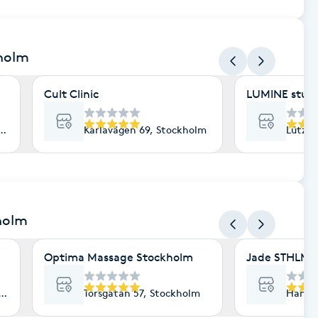
kholm
Cult Clinic
LUMINE stud
lm
Karlavägen 69, Stockholm
Lützen
holm
Optima Massage Stockholm
Jade STHLM
lm
Torsgatan 57, Stockholm
Hantve