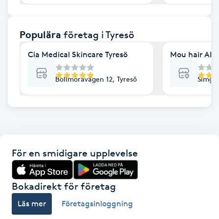
F
Populära
företag
i Tyresö
Face framing
Cia Medical Skincare Tyresö
Mou hair AB
Faceliftmassage
Bollmoravägen 12, Tyresö
Simgat
Fet hårbotten
Fettreducering
Fibromassage
För en smidigare upplevelse
Fillers
Bokadirekt för företag
Fotmassage
Läs mer
Företagsinloggning