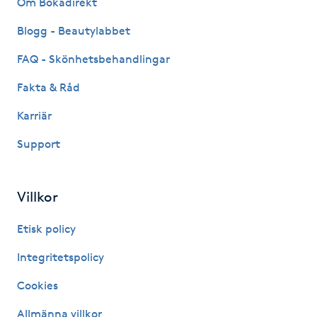
Om Bokadirekt
Fransk manikyr
Blogg - Beautylabbet
Fransrengöring
FAQ - Skönhetsbehandlingar
Fakta & Råd
Frekvensterapi
Karriär
Friskvård
Support
Friskvårdsmassage
Villkor
Frisör
Etisk policy
Funktionsanalys
Integritetspolicy
Cookies
Färgning
Allmänna villkor