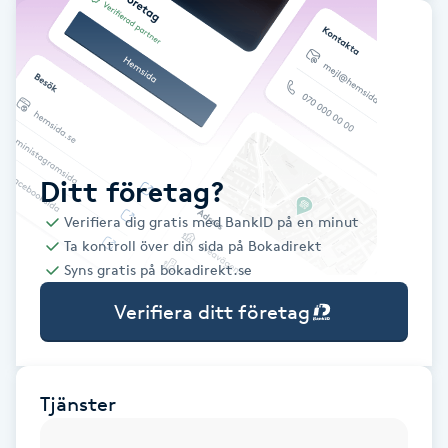
Babylights
Balayage
Bambumassage
Ditt företag?
Barber
Verifiera dig gratis med BankID på en minut
Ta kontroll över din sida på Bokadirekt
Barnklippning
Syns gratis på bokadirekt.se
Verifiera ditt företag
BIAB
Blowout
Tjänster
Bottenfärg