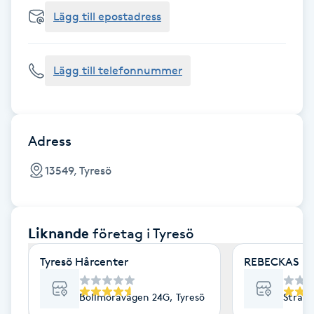
Cryoterapi
Lägg till epostadress
D
Damklippning
Lägg till telefonnummer
Dermapen
Diamantslipning
Adress
E
13549, Tyresö
Enzympeeling
Liknande
företag
i Tyresö
Extensions
Tyresö Hårcenter
REBECKAS Ha
Extensions borttagning
Bollmoravägen 24G, Tyresö
Strand
Eyeliner-tatuering