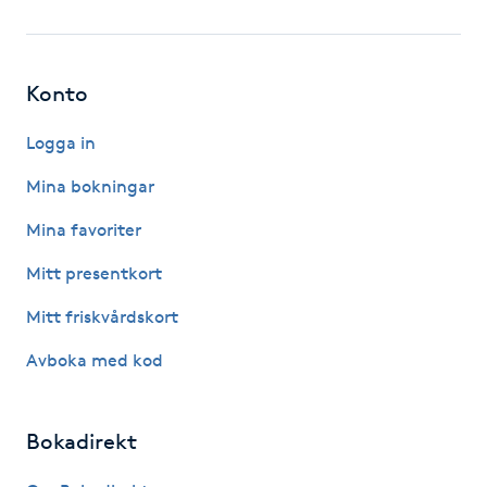
Fotsvamp
Fotvård
Konto
Fransar
Logga in
Mina bokningar
Fransborttagning
Mina favoriter
Fransfärgning
Mitt presentkort
Mitt friskvårdskort
Fransförlängning
Avboka med kod
Fransförlängning Megavolym
Bokadirekt
Fransförlängning Volym