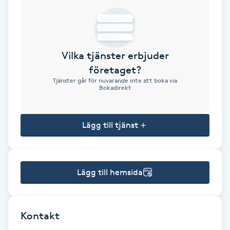
Brynformning
Brynfärgning
Vilka tjänster erbjuder
företaget?
Brynplockning
Tjänster går för nuvarande inte att boka via
Bokadirekt
Bröllopsuppsättning
C
Lägg till tjänst
Celluliter
Lägg till hemsida
Coachning
Color correction
Kontakt