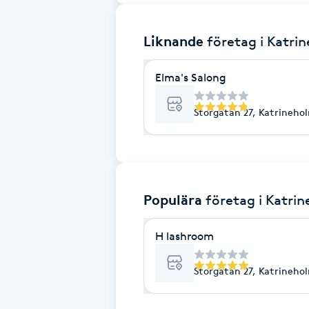
Brynformning
Liknande
företag
i Katri
Brynfärgning
Elma's Salong
Brynplockning
Storgatan 27, Katrineho
Bröllopsuppsättning
C
Populära
företag
i Katri
Celluliter
H lashroom
Coachning
Storgatan 27, Katrineho
Color correction