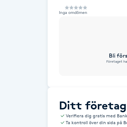
Alternativmedicin
Inga omdömen
Andningsmassage
Ansiktslyft utan kirurgi
Aromamassage
Bli fö
Företaget ha
Ashtanga Yoga
Ayurveda
Ayurvedisk Massage
Ditt företag
Verifiera dig gratis med Ban
Ansiktsbehandling djuprengörande
Ta kontroll över din sida på 
B