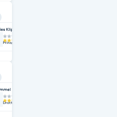
ies Klipp Och Trim AB
Prinsgatan 15, Katrineholm
immel Nails
Drottninggatan 9, Katrineholm