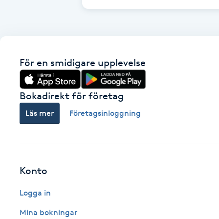
Cryoterapi
D
Damklippning
För en smidigare upplevelse
Dermapen
Bokadirekt för företag
Diamantslipning
Läs mer
Företagsinloggning
E
Enzympeeling
Extensions
Konto
Logga in
Extensions borttagning
Mina bokningar