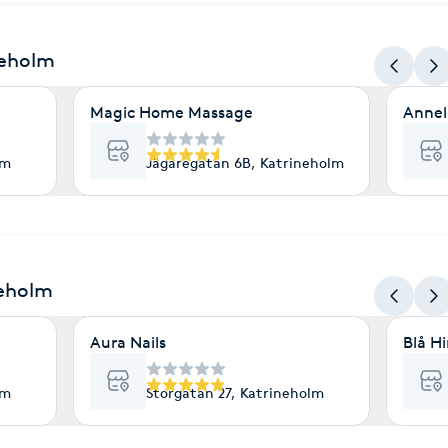
neholm
Magic Home Massage
Annel
lm
Jägaregatan 6B, Katrineholm
neholm
Aura Nails
Blå H
lm
Storgatan 27, Katrineholm