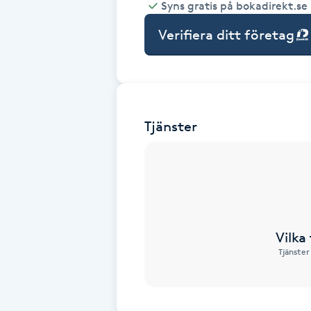
Syns gratis på bokadirekt.se
Babylights
Verifiera ditt företag
Balayage
Bambumassage
Tjänster
Barber
Barnklippning
BIAB
Vilka
Tjänster
Blowout
Bottenfärg