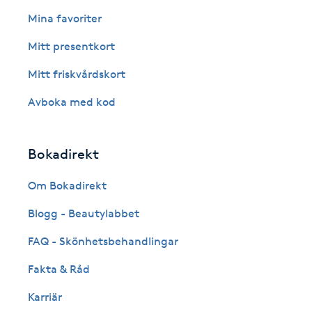
Eyeliner-tatuering
Mina favoriter
F
Mitt presentkort
Face framing
Mitt friskvårdskort
Faceliftmassage
Avboka med kod
Fet hårbotten
Bokadirekt
Fettreducering
Om Bokadirekt
Blogg - Beautylabbet
Fibromassage
FAQ - Skönhetsbehandlingar
Fillers
Fakta & Råd
Fotmassage
Karriär