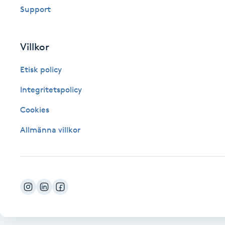
Support
Fotsvamp
Fotvård
Villkor
Etisk policy
Fransar
Integritetspolicy
Fransborttagning
Cookies
Fransfärgning
Allmänna villkor
Fransförlängning
Fransförlängning Megavolym
Fransförlängning Volym