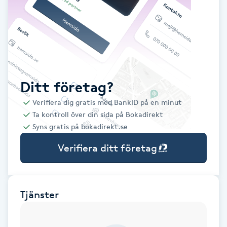
Babylights
Balayage
Bambumassage
Ditt företag?
Verifiera dig gratis med BankID på en minut
Barber
Ta kontroll över din sida på Bokadirekt
Syns gratis på bokadirekt.se
Barnklippning
Verifiera ditt företag
BIAB
Blowout
Tjänster
Bottenfärg