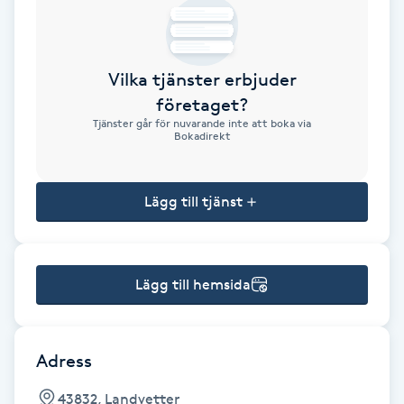
Brynformning
Vilka tjänster erbjuder
Brynfärgning
företaget?
Tjänster går för nuvarande inte att boka via
Brynplockning
Bokadirekt
Bröllopsuppsättning
Lägg till tjänst
C
Celluliter
Lägg till hemsida
Coachning
Color correction
Adress
43832, Landvetter