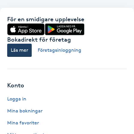
F
För en smidigare upplevelse
Face framing
Bokadirekt för företag
Faceliftmassage
Läs mer
Företagsinloggning
Fet hårbotten
Fettreducering
Konto
Fibromassage
Logga in
Fillers
Mina bokningar
Mina favoriter
Fotmassage