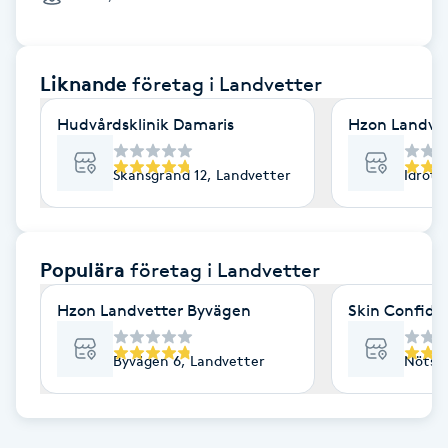
Cryoterapi
D
Liknande
företag
i Landvetter
Damklippning
Hudvårdsklinik Damaris
Hzon Landve
Dermapen
Skansgränd 12, Landvetter
Idrott
Diamantslipning
E
Populära
företag
i Landvetter
Enzympeeling
Hzon Landvetter Byvägen
Skin Confide
Extensions
Byvägen 6, Landvetter
Nötskr
Extensions borttagning
Eyeliner-tatuering