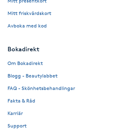
Mitt presentkort
Fotsvamp
Mitt friskvårdskort
Fotvård
Avboka med kod
Fransar
Bokadirekt
Fransborttagning
Om Bokadirekt
Blogg - Beautylabbet
Fransfärgning
FAQ - Skönhetsbehandlingar
Fransförlängning
Fakta & Råd
Fransförlängning Megavolym
Karriär
Support
Fransförlängning Volym