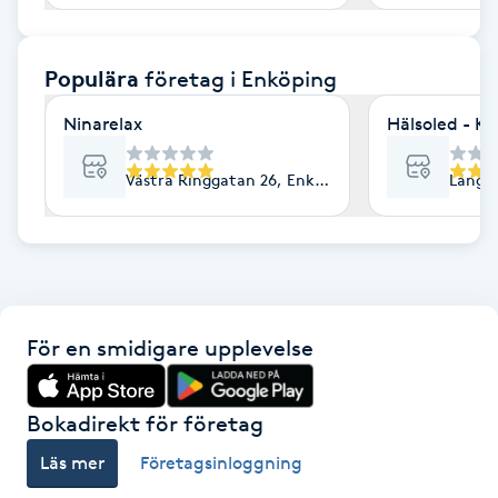
F
Populära
företag
i Enköping
Face framing
Ninarelax
Hälsoled - Ki
Faceliftmassage
Västra Ringgatan 26, Enköping
Långg
Fet hårbotten
Fettreducering
Fibromassage
För en smidigare upplevelse
Fillers
Bokadirekt för företag
Fotmassage
Läs mer
Företagsinloggning