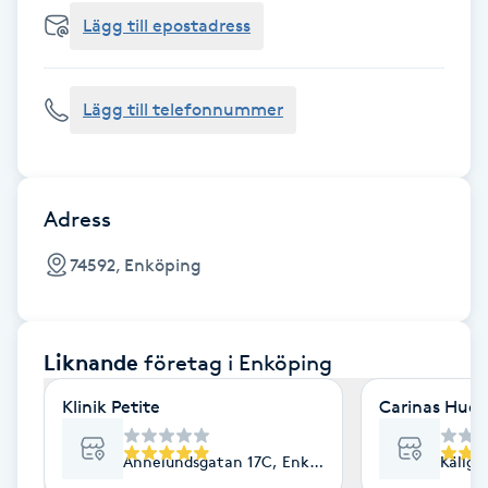
Cryoterapi
Lägg till epostadress
D
Damklippning
Lägg till telefonnummer
Dermapen
Diamantslipning
Adress
E
74592, Enköping
Enzympeeling
Liknande
företag
i Enköping
Extensions
Klinik Petite
Carinas Hudv
Extensions borttagning
Annelundsgatan 17C, Enköping
Källga
Eyeliner-tatuering