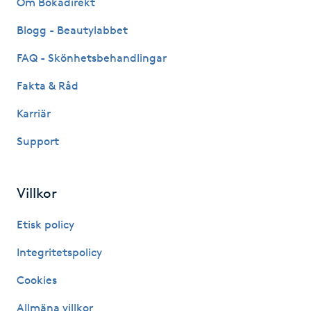
Om Bokadirekt
Fransk manikyr
Blogg - Beautylabbet
Fransrengöring
FAQ - Skönhetsbehandlingar
Fakta & Råd
Frekvensterapi
Karriär
Friskvård
Support
Friskvårdsmassage
Villkor
Frisör
Etisk policy
Funktionsanalys
Integritetspolicy
Cookies
Färgning
Allmäna villkor