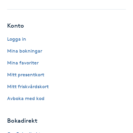
Fotsvamp
Fotvård
Konto
Fransar
Logga in
Mina bokningar
Fransborttagning
Mina favoriter
Fransfärgning
Mitt presentkort
Mitt friskvårdskort
Fransförlängning
Avboka med kod
Fransförlängning Megavolym
Bokadirekt
Fransförlängning Volym