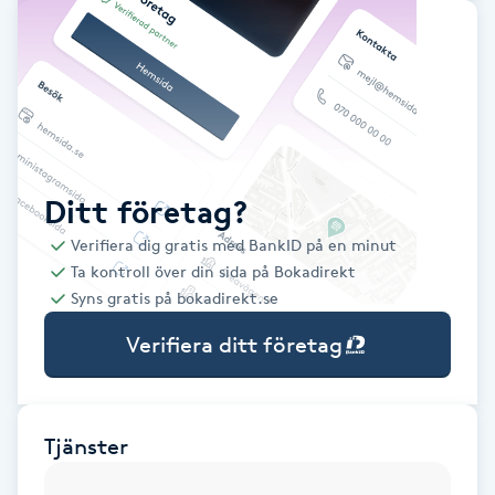
Babylights
Balayage
Bambumassage
Ditt företag?
Barber
Verifiera dig gratis med BankID på en minut
Ta kontroll över din sida på Bokadirekt
Barnklippning
Syns gratis på bokadirekt.se
Verifiera ditt företag
BIAB
Blowout
Tjänster
Bottenfärg