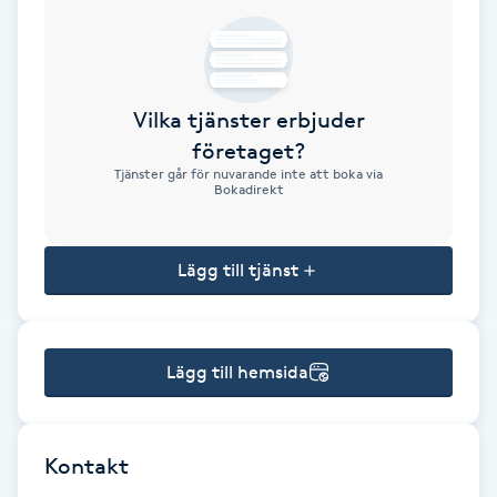
Brynformning
Brynfärgning
Vilka tjänster erbjuder
företaget?
Brynplockning
Tjänster går för nuvarande inte att boka via
Bokadirekt
Bröllopsuppsättning
C
Lägg till tjänst
Celluliter
Lägg till hemsida
Coachning
Color correction
Kontakt