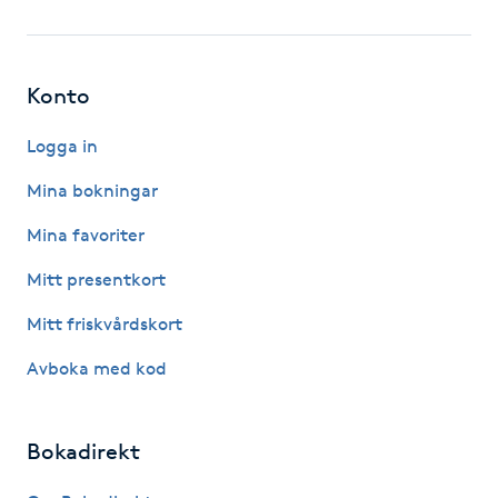
Fotsvamp
Fotvård
Konto
Fransar
Logga in
Mina bokningar
Fransborttagning
Mina favoriter
Fransfärgning
Mitt presentkort
Mitt friskvårdskort
Fransförlängning
Avboka med kod
Fransförlängning Megavolym
Bokadirekt
Fransförlängning Volym