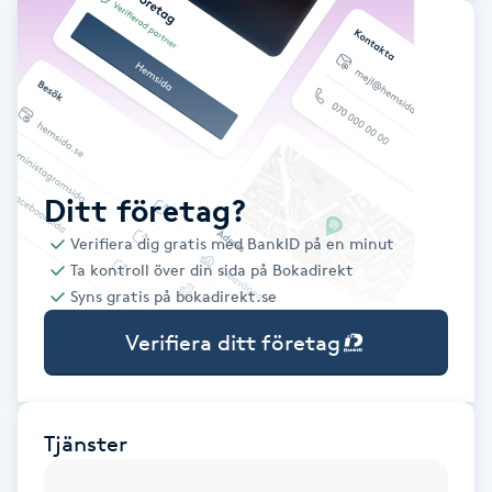
Babylights
Balayage
Bambumassage
Ditt företag?
Barber
Verifiera dig gratis med BankID på en minut
Ta kontroll över din sida på Bokadirekt
Barnklippning
Syns gratis på bokadirekt.se
Verifiera ditt företag
BIAB
Blowout
Tjänster
Bottenfärg