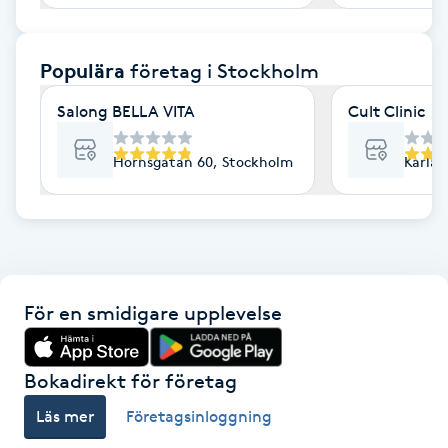
F
Populära
företag
i Stockholm
Face framing
Salong BELLA VITA
Cult Clinic
Faceliftmassage
Hornsgatan 60, Stockholm
Karlav
Fet hårbotten
Fettreducering
Fibromassage
För en smidigare upplevelse
Fillers
Bokadirekt för företag
Fotmassage
Läs mer
Företagsinloggning