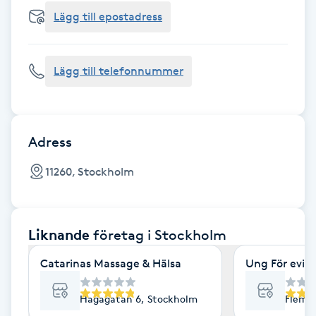
Cryoterapi
Lägg till epostadress
D
Damklippning
Lägg till telefonnummer
Dermapen
Diamantslipning
Adress
E
11260, Stockholm
Enzympeeling
Liknande
företag
i Stockholm
Extensions
Catarinas Massage & Hälsa
Ung För evig
Extensions borttagning
Hagagatan 6, Stockholm
Flemi
Eyeliner-tatuering