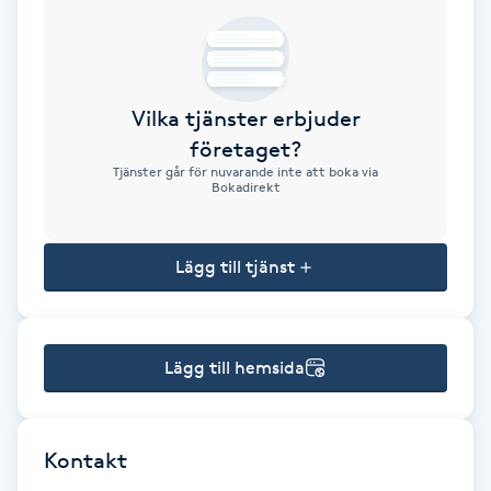
Brynformning
Brynfärgning
Vilka tjänster erbjuder
företaget?
Brynplockning
Tjänster går för nuvarande inte att boka via
Bokadirekt
Bröllopsuppsättning
C
Lägg till tjänst
Celluliter
Lägg till hemsida
Coachning
Color correction
Kontakt