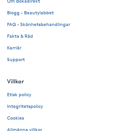
Om Bokadirekt
Fransk manikyr
Blogg - Beautylabbet
Fransrengöring
FAQ - Skönhetsbehandlingar
Fakta & Råd
Frekvensterapi
Karriär
Friskvård
Support
Friskvårdsmassage
Villkor
Frisör
Etisk policy
Funktionsanalys
Integritetspolicy
Cookies
Färgning
Allmänna villkor