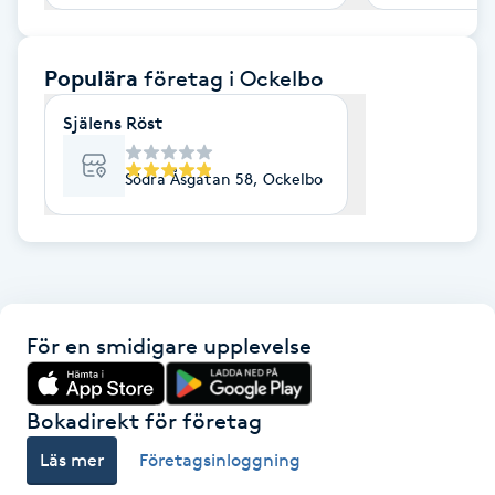
F
Populära
företag
i Ockelbo
Face framing
Själens Röst
Faceliftmassage
Södra Åsgatan 58, Ockelbo
Fet hårbotten
Fettreducering
Fibromassage
För en smidigare upplevelse
Fillers
Bokadirekt för företag
Fotmassage
Läs mer
Företagsinloggning