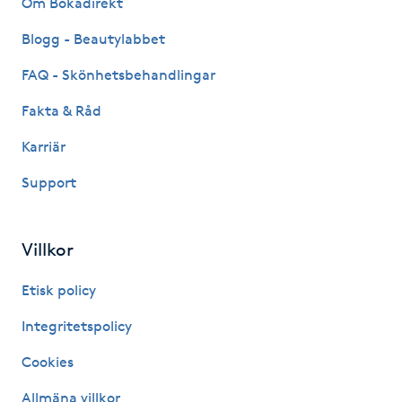
Om Bokadirekt
Fransk manikyr
Blogg - Beautylabbet
Fransrengöring
FAQ - Skönhetsbehandlingar
Fakta & Råd
Frekvensterapi
Karriär
Friskvård
Support
Friskvårdsmassage
Villkor
Frisör
Etisk policy
Funktionsanalys
Integritetspolicy
Cookies
Färgning
Allmäna villkor