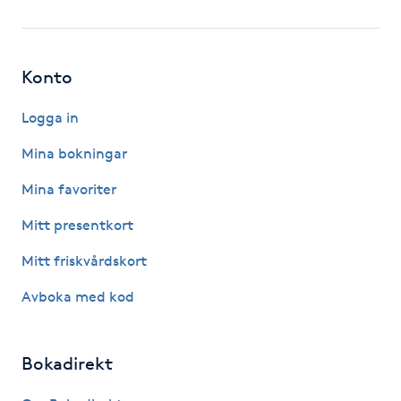
Fotsvamp
Fotvård
Konto
Fransar
Logga in
Mina bokningar
Fransborttagning
Mina favoriter
Fransfärgning
Mitt presentkort
Mitt friskvårdskort
Fransförlängning
Avboka med kod
Fransförlängning Megavolym
Bokadirekt
Fransförlängning Volym