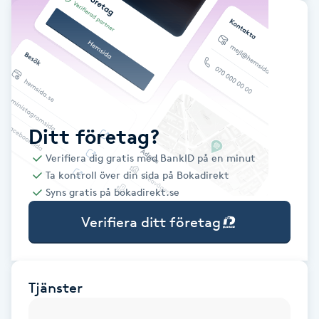
Babylights
Balayage
Bambumassage
Ditt företag?
Barber
Verifiera dig gratis med BankID på en minut
Ta kontroll över din sida på Bokadirekt
Barnklippning
Syns gratis på bokadirekt.se
Verifiera ditt företag
BIAB
Blowout
Tjänster
Bottenfärg