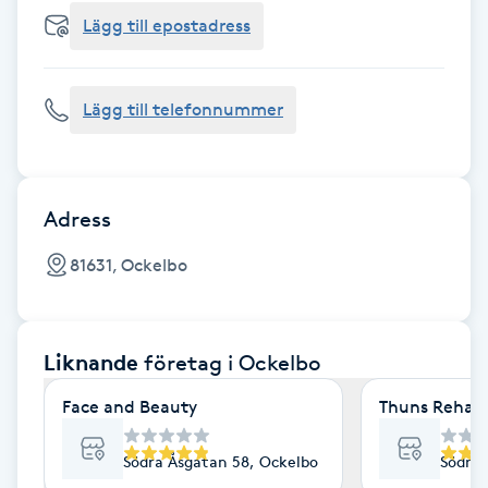
Cryoterapi
Lägg till epostadress
D
Damklippning
Lägg till telefonnummer
Dermapen
Diamantslipning
Adress
E
81631, Ockelbo
Enzympeeling
Liknande
företag
i Ockelbo
Extensions
Face and Beauty
Thuns Rehab 
Extensions borttagning
Södra Åsgatan 58, Ockelbo
Södra 
Eyeliner-tatuering