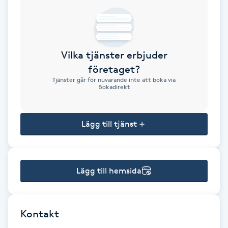
Brynformning
Brynfärgning
Vilka tjänster erbjuder
företaget?
Brynplockning
Tjänster går för nuvarande inte att boka via
Bokadirekt
Bröllopsuppsättning
C
Lägg till tjänst
Celluliter
Lägg till hemsida
Coachning
Color correction
Kontakt