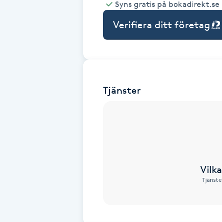
Syns gratis på bokadirekt.se
Babylights
Verifiera ditt företag
Balayage
Bambumassage
Tjänster
Barber
Barnklippning
BIAB
Vilk
Tjänste
Blowout
Bottenfärg