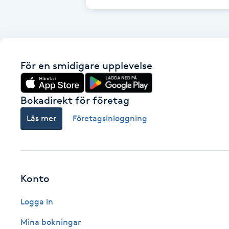
Cryoterapi
D
Damklippning
För en smidigare upplevelse
Dermapen
Bokadirekt för företag
Diamantslipning
Läs mer
Företagsinloggning
E
Enzympeeling
Extensions
Konto
Logga in
Extensions borttagning
Mina bokningar