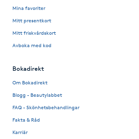
Eyeliner-tatuering
Mina favoriter
F
Mitt presentkort
Face framing
Mitt friskvårdskort
Faceliftmassage
Avboka med kod
Fet hårbotten
Bokadirekt
Fettreducering
Om Bokadirekt
Blogg - Beautylabbet
Fibromassage
FAQ - Skönhetsbehandlingar
Fillers
Fakta & Råd
Fotmassage
Karriär