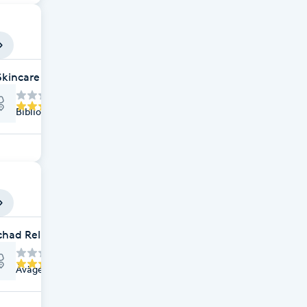
Skincare
Biblioteksgatan 16D, Mölnlycke
chad Relax
Åvägen 7, Mölnlycke