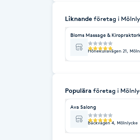
Brynformning
Liknande
företag
i Mölnl
Brynfärgning
Bloms Massage & Kiropraktork
Brynplockning
Hönekullavägen 21, Möln
Bröllopsuppsättning
C
Populära
företag
i Mölnl
Celluliter
Ava Salong
Coachning
Bäckvägen 4, Mölnlycke
Color correction