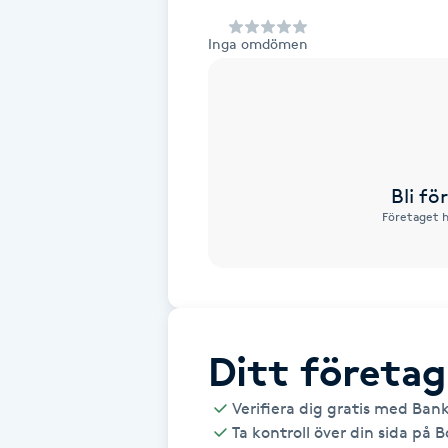
Alternativmedicin
Inga omdömen
Andningsmassage
Ansiktslyft utan kirurgi
Aromamassage
Bli f
Företaget h
Ashtanga Yoga
Ayurveda
Ayurvedisk Massage
Ditt företag
Verifiera dig gratis med Ban
Ansiktsbehandling djuprengörande
Ta kontroll över din sida på 
B