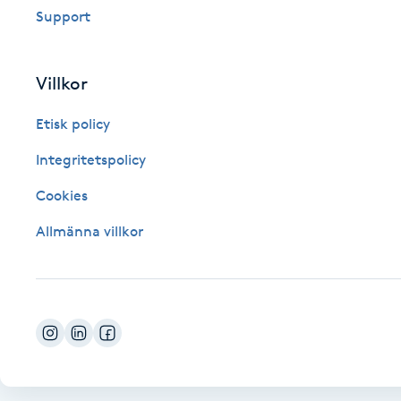
Support
Fotsvamp
Fotvård
Villkor
Etisk policy
Fransar
Integritetspolicy
Fransborttagning
Cookies
Fransfärgning
Allmänna villkor
Fransförlängning
Fransförlängning Megavolym
Fransförlängning Volym