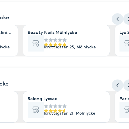
ycke
linik Mölnlycke
Beauty Nails Mölnlycke
Lyx 
lycke
Idrottsgatan 25, Mölnlycke
ycke
Salong Lyxsax
Pari
Idrottsgatan 21, Mölnlycke