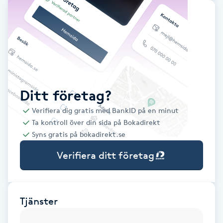
Babylights
Balayage
Bambumassage
Ditt företag?
Barber
Verifiera dig gratis med BankID på en minut
Ta kontroll över din sida på Bokadirekt
Barnklippning
Syns gratis på bokadirekt.se
Verifiera ditt företag
BIAB
Blowout
Tjänster
Bottenfärg