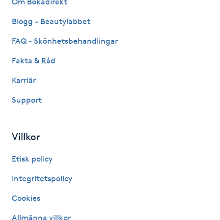
Om Bokadirekt
Fransk manikyr
Blogg - Beautylabbet
Fransrengöring
FAQ - Skönhetsbehandlingar
Fakta & Råd
Frekvensterapi
Karriär
Friskvård
Support
Friskvårdsmassage
Villkor
Frisör
Etisk policy
Funktionsanalys
Integritetspolicy
Cookies
Färgning
Allmänna villkor