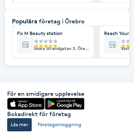
F
Populära
företag
i Örebro
Face framing
Fix M Beauty station
Reach Your G
Faceliftmassage
Södra Strandgatan 3, Örebro
Västra
Fet hårbotten
Fettreducering
Fibromassage
För en smidigare upplevelse
Fillers
Bokadirekt för företag
Fotmassage
Läs mer
Företagsinloggning