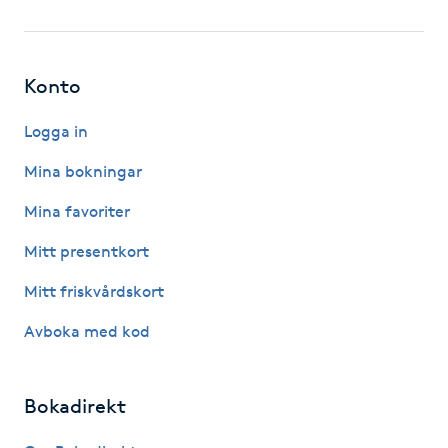
Fotsvamp
Fotvård
Konto
Fransar
Logga in
Mina bokningar
Fransborttagning
Mina favoriter
Fransfärgning
Mitt presentkort
Mitt friskvårdskort
Fransförlängning
Avboka med kod
Fransförlängning Megavolym
Bokadirekt
Fransförlängning Volym