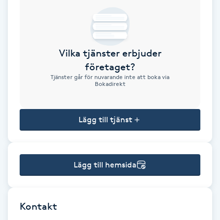
Brynformning
Brynfärgning
Vilka tjänster erbjuder
företaget?
Brynplockning
Tjänster går för nuvarande inte att boka via
Bokadirekt
Bröllopsuppsättning
C
Lägg till tjänst
Celluliter
Lägg till hemsida
Coachning
Color correction
Kontakt