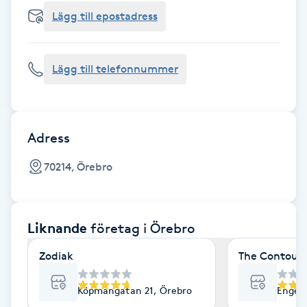
Cryoterapi
Lägg till epostadress
D
Damklippning
Lägg till telefonnummer
Dermapen
Diamantslipning
Adress
E
70214, Örebro
Enzympeeling
Liknande
företag
i Örebro
Extensions
Zodiak
The Contour 
Extensions borttagning
Köpmangatan 21, Örebro
Engelb
Eyeliner-tatuering