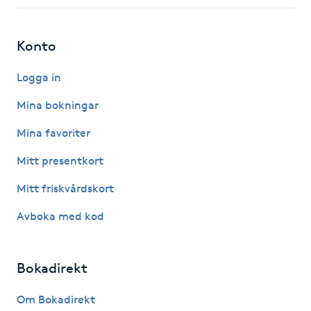
Fotsvamp
Konto
Fotvård
Logga in
Fransar
Mina bokningar
Fransborttagning
Mina favoriter
Mitt presentkort
Fransfärgning
Mitt friskvårdskort
Fransförlängning
Avboka med kod
Fransförlängning Megavolym
Bokadirekt
Fransförlängning Volym
Om Bokadirekt