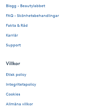
Fransk manikyr
Blogg - Beautylabbet
FAQ - Skönhetsbehandlingar
Fransrengöring
Fakta & Råd
Frekvensterapi
Karriär
Support
Friskvård
Friskvårdsmassage
Villkor
Frisör
Etisk policy
Integritetspolicy
Funktionsanalys
Cookies
Färgning
Allmäna villkor