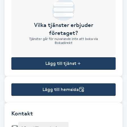
Brynformning
Vilka tjänster erbjuder
Brynfärgning
företaget?
Tjänster går för nuvarande inte att boka via
Brynplockning
Bokadirekt
Bröllopsuppsättning
Lägg till tjänst
C
Celluliter
Lägg till hemsida
Coachning
Color correction
Kontakt