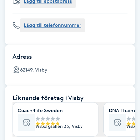
Cryoterapi
Lägg till epostadress
D
Lägg till telefonnummer
Damklippning
Dermapen
Adress
Diamantslipning
62149, Visby
E
Enzympeeling
Liknande
företag
i Visby
Extensions
Coach4life Sweden
DNA Thaimass
Extensions borttagning
Visborgsallén 33, Visby
Visbor
Eyeliner-tatuering