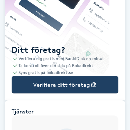
Babylights
Balayage
Bambumassage
Ditt företag?
Verifiera dig gratis med BankID på en minut
Barber
Ta kontroll över din sida på Bokadirekt
Syns gratis på bokadirekt.se
Barnklippning
Verifiera ditt företag
BIAB
Blowout
Tjänster
Bottenfärg