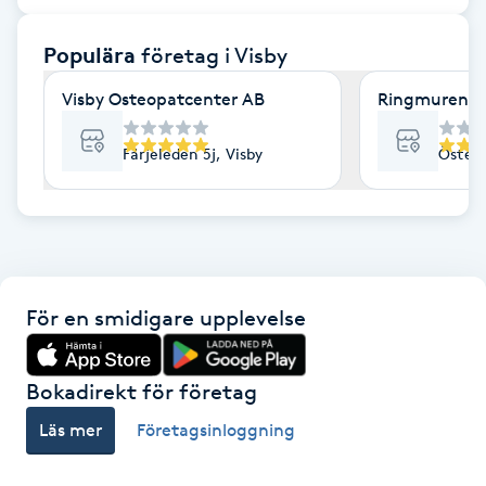
F
Populära
företag
i Visby
Face framing
Visby Osteopatcenter AB
Ringmurens h
Faceliftmassage
Färjeleden 5j, Visby
Österv
Fet hårbotten
Fettreducering
För en smidigare upplevelse
Fibromassage
Fillers
Bokadirekt för företag
Läs mer
Företagsinloggning
Fotmassage