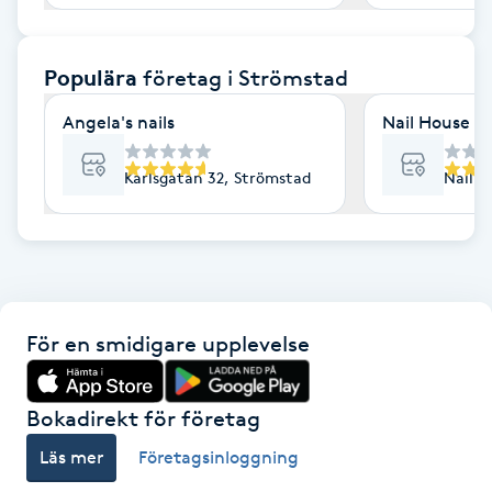
F
Populära
företag
i Strömstad
Face framing
Angela's nails
Nail House N
Faceliftmassage
Karlsgatan 32, Strömstad
Nail H
Fet hårbotten
Fettreducering
Fibromassage
För en smidigare upplevelse
Fillers
Bokadirekt för företag
Fotmassage
Läs mer
Företagsinloggning