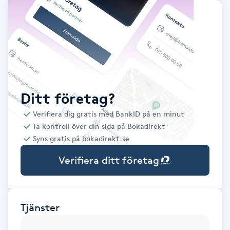
Babylights
Balayage
Bambumassage
Ditt företag?
Barber
Verifiera dig gratis med BankID på en minut
Ta kontroll över din sida på Bokadirekt
Barnklippning
Syns gratis på bokadirekt.se
Verifiera ditt företag
BIAB
Blowout
Tjänster
Bottenfärg