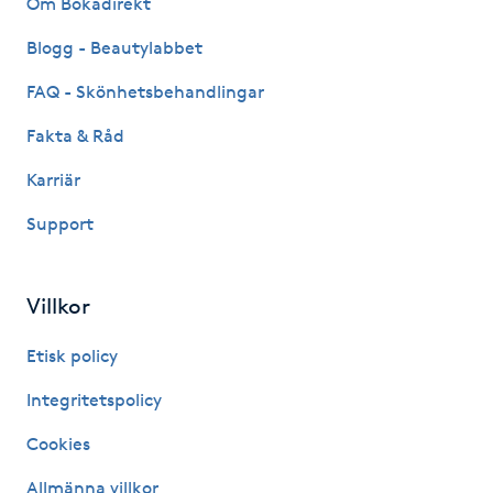
Om Bokadirekt
Fransk manikyr
Blogg - Beautylabbet
Fransrengöring
FAQ - Skönhetsbehandlingar
Fakta & Råd
Frekvensterapi
Karriär
Friskvård
Support
Friskvårdsmassage
Villkor
Frisör
Etisk policy
Funktionsanalys
Integritetspolicy
Cookies
Färgning
Allmänna villkor