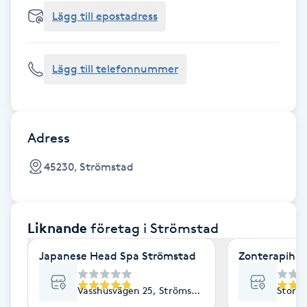
Cryoterapi
Lägg till epostadress
D
Damklippning
Lägg till telefonnummer
Dermapen
Diamantslipning
Adress
E
45230, Strömstad
Enzympeeling
Liknande
företag
i Strömstad
Extensions
Japanese Head Spa Strömstad
Zonterapihäl
Extensions borttagning
Vasshusvägen 25, Strömstad
Storga
Eyeliner-tatuering