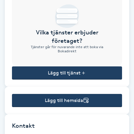
Brynformning
Brynfärgning
Vilka tjänster erbjuder
företaget?
Brynplockning
Tjänster går för nuvarande inte att boka via
Bokadirekt
Bröllopsuppsättning
C
Lägg till tjänst
Celluliter
Lägg till hemsida
Coachning
Color correction
Kontakt