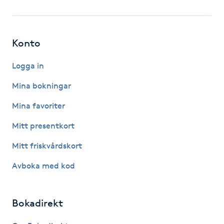
Fotsvamp
Fotvård
Konto
Fransar
Logga in
Mina bokningar
Fransborttagning
Mina favoriter
Fransfärgning
Mitt presentkort
Mitt friskvårdskort
Fransförlängning
Avboka med kod
Fransförlängning Megavolym
Bokadirekt
Fransförlängning Volym