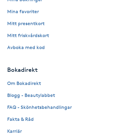
F
Mina favoriter
Face framing
Mitt presentkort
Mitt friskvårdskort
Faceliftmassage
Avboka med kod
Fet hårbotten
Bokadirekt
Fettreducering
Om Bokadirekt
Fibromassage
Blogg - Beautylabbet
Fillers
FAQ - Skönhetsbehandlingar
Fakta & Råd
Fotmassage
Karriär