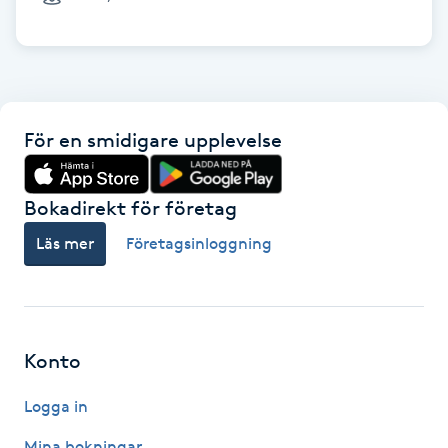
Cryoterapi
D
Damklippning
För en smidigare upplevelse
Dermapen
Diamantslipning
Bokadirekt för företag
E
Läs mer
Företagsinloggning
Enzympeeling
Extensions
Konto
Extensions borttagning
Logga in
Eyeliner-tatuering
Mina bokningar