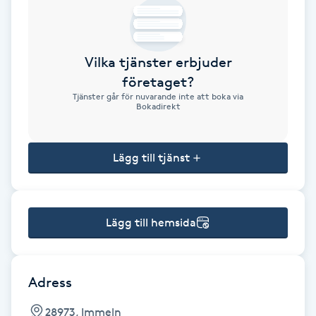
Brynformning
Vilka tjänster erbjuder
Brynfärgning
företaget?
Tjänster går för nuvarande inte att boka via
Brynplockning
Bokadirekt
Bröllopsuppsättning
Lägg till tjänst
C
Celluliter
Lägg till hemsida
Coachning
Color correction
Adress
28973, Immeln