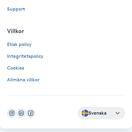
Fotsvamp
Support
Fotvård
Villkor
Fransar
Etisk policy
Fransborttagning
Integritetspolicy
Cookies
Fransfärgning
Allmäna villkor
Fransförlängning
Fransförlängning Megavolym
Svenska
Fransförlängning Volym