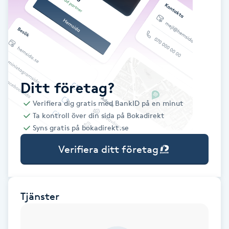
Babylights
Balayage
Bambumassage
Ditt företag?
Verifiera dig gratis med BankID på en minut
Barber
Ta kontroll över din sida på Bokadirekt
Syns gratis på bokadirekt.se
Barnklippning
Verifiera ditt företag
BIAB
Blowout
Tjänster
Bottenfärg