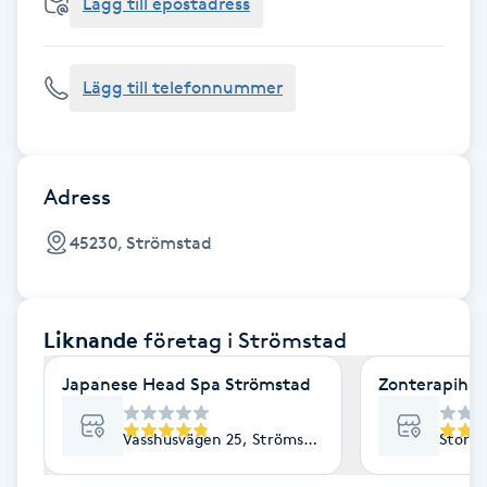
Cryoterapi
Lägg till epostadress
D
Lägg till telefonnummer
Damklippning
Dermapen
Adress
Diamantslipning
45230, Strömstad
E
Enzympeeling
Liknande
företag
i Strömstad
Extensions
Japanese Head Spa Strömstad
Zonterapihäl
Extensions borttagning
Vasshusvägen 25, Strömstad
Storga
Eyeliner-tatuering