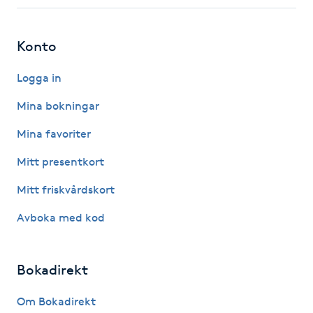
Fotsvamp
Konto
Fotvård
Logga in
Fransar
Mina bokningar
Fransborttagning
Mina favoriter
Mitt presentkort
Fransfärgning
Mitt friskvårdskort
Fransförlängning
Avboka med kod
Fransförlängning Megavolym
Bokadirekt
Fransförlängning Volym
Om Bokadirekt