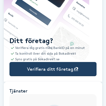
Babylights
Balayage
Bambumassage
Ditt företag?
Verifiera dig gratis med BankID på en minut
Barber
Ta kontroll över din sida på Bokadirekt
Syns gratis på bokadirekt.se
Barnklippning
Verifiera ditt företag
BIAB
Blowout
Tjänster
Bottenfärg