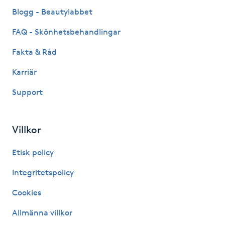
Fransk manikyr
Blogg - Beautylabbet
FAQ - Skönhetsbehandlingar
Fransrengöring
Fakta & Råd
Frekvensterapi
Karriär
Support
Friskvård
Friskvårdsmassage
Villkor
Frisör
Etisk policy
Integritetspolicy
Funktionsanalys
Cookies
Färgning
Allmänna villkor