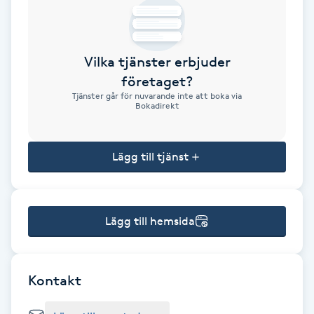
Brynformning
Vilka tjänster erbjuder
Brynfärgning
företaget?
Tjänster går för nuvarande inte att boka via
Brynplockning
Bokadirekt
Bröllopsuppsättning
Lägg till tjänst
C
Celluliter
Lägg till hemsida
Coachning
Color correction
Kontakt