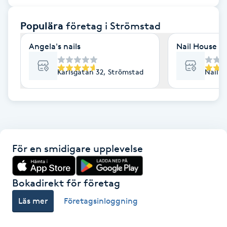
F
Populära
företag
i Strömstad
Face framing
Angela's nails
Nail House N
Faceliftmassage
Karlsgatan 32, Strömstad
Nail H
Fet hårbotten
Fettreducering
För en smidigare upplevelse
Fibromassage
Fillers
Bokadirekt för företag
Läs mer
Företagsinloggning
Fotmassage