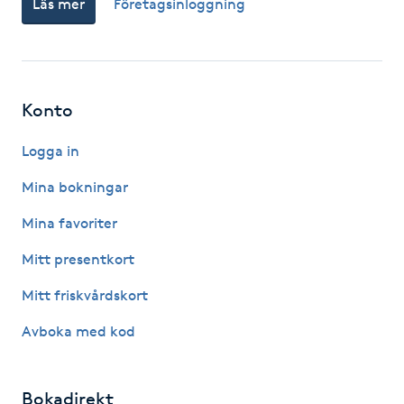
Läs mer
Företagsinloggning
Fotsvamp
Fotvård
Konto
Fransar
Logga in
Fransborttagning
Mina bokningar
Fransfärgning
Mina favoriter
Mitt presentkort
Fransförlängning
Mitt friskvårdskort
Fransförlängning Megavolym
Avboka med kod
Fransförlängning Volym
Bokadirekt