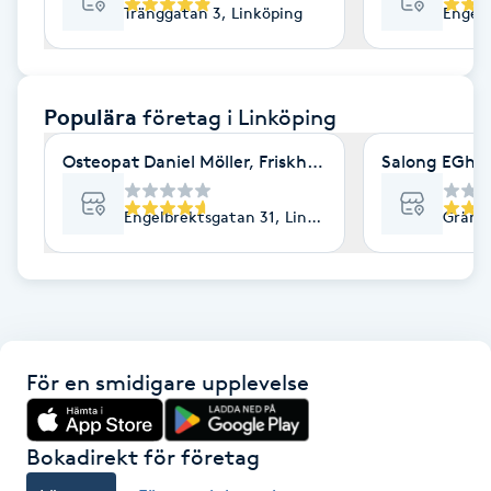
Tränggatan 3, Linköping
Engelb
F
Face framing
Populära
företag
i Linköping
Faceliftmassage
Osteopat Daniel Möller, Friskhuset
Salong EGhO
Fet hårbotten
Engelbrektsgatan 31, Linköping
Gränsl
Fettreducering
Fibromassage
För en smidigare upplevelse
Fillers
Fotmassage
Bokadirekt för företag