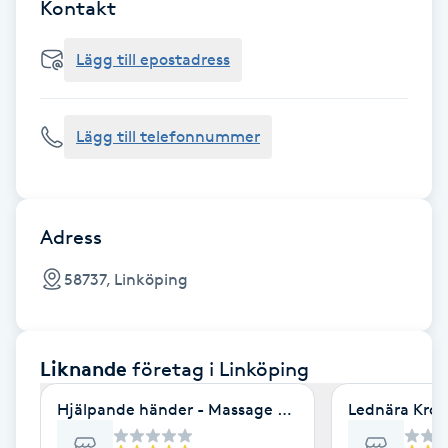
Cryoterapi
Kontakt
D
Lägg till epostadress
Damklippning
Lägg till telefonnummer
Dermapen
Diamantslipning
E
Adress
Enzympeeling
58737, Linköping
Extensions
Liknande
företag
i Linköping
Extensions borttagning
Hjälpande händer - Massage & friskvård
Lednära Krop
Eyeliner-tatuering