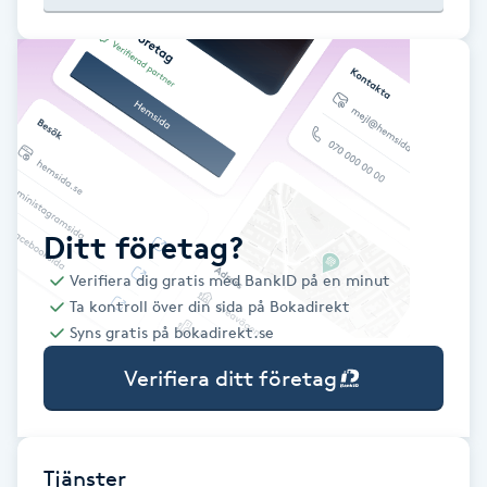
Babylights
Balayage
Bambumassage
Barber
Ditt företag?
Verifiera dig gratis med BankID på en minut
Barnklippning
Ta kontroll över din sida på Bokadirekt
Syns gratis på bokadirekt.se
BIAB
Verifiera ditt företag
Blowout
Bottenfärg
Tjänster