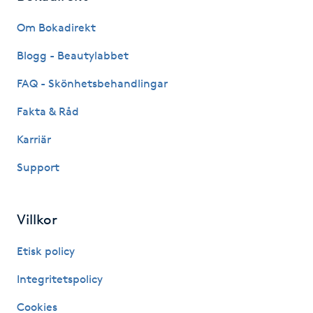
Fransk manikyr
Om Bokadirekt
Fransrengöring
Blogg - Beautylabbet
FAQ - Skönhetsbehandlingar
Frekvensterapi
Fakta & Råd
Friskvård
Karriär
Support
Friskvårdsmassage
Frisör
Villkor
Funktionsanalys
Etisk policy
Integritetspolicy
Färgning
Cookies