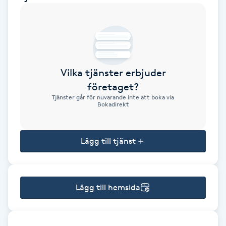
Brynformning
Brynfärgning
Vilka tjänster erbjuder
Brynplockning
företaget?
Tjänster går för nuvarande inte att boka via
Bröllopsuppsättning
Bokadirekt
C
Lägg till tjänst
Celluliter
Coachning
Lägg till hemsida
Color correction